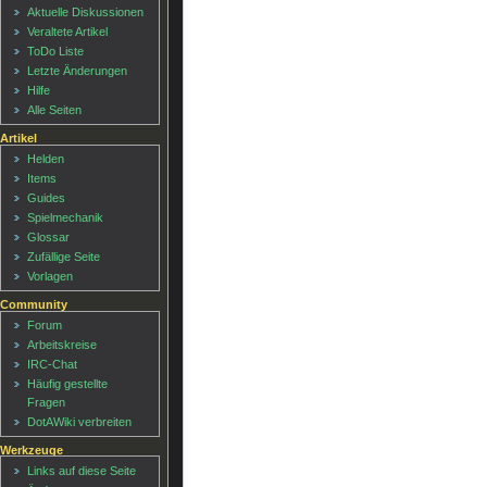
Aktuelle Diskussionen
Veraltete Artikel
ToDo Liste
Letzte Änderungen
Hilfe
Alle Seiten
Artikel
Helden
Items
Guides
Spielmechanik
Glossar
Zufällige Seite
Vorlagen
Community
Forum
Arbeitskreise
IRC-Chat
Häufig gestellte
Fragen
DotAWiki verbreiten
Werkzeuge
Links auf diese Seite