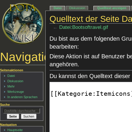
Datei
Diskussion
Quelltext anzeigen
Quelltext der Seite Da
←
Datei:Bootsoftravel.gif
Du bist aus dem folgenden Grund
bearbeiten:
Navigationsmenü
Diese Aktion ist auf Benutzer b
angehören.
Seitenaktionen
Du kannst den Quelltext dieser
Datei
Diskussion
Mehr
Werkzeuge
In anderen Sprachen
Suche
Navigation
Hauptseite