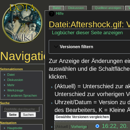
Datei
Diskussion
Quelltext anzeigen
Hilfe
Datei:Aftershock.gif:
Logbücher dieser Seite anzeigen
Versionen filtern
Navigationsmenü
Zur Anzeige der Änderungen ei
auswählen und die Schaltfläche
Seitenaktionen
Datei
klicken.
Diskussion
(Aktuell) = Unterschied zur a
Mehr
Werkzeuge
Unterschied zur vorherigen V
In anderen Sprachen
Uhrzeit/Datum = Version zu 
Suche
des Bearbeiters, K = Kleine
Navigation
16:22, 20.
Aktuell
Vorherige
Hauptseite