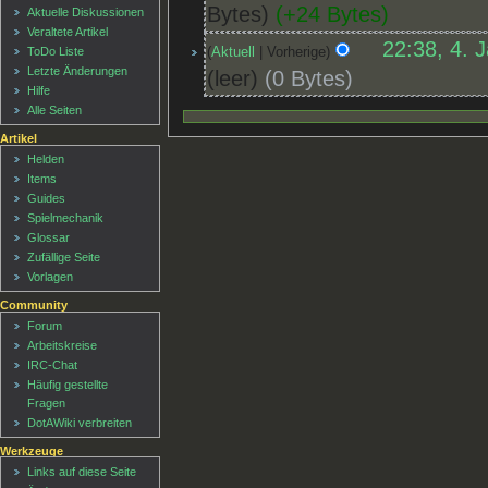
Bytes
+24 Bytes
Aktuelle Diskussionen
Veraltete Artikel
22:38, 4. 
Aktuell
Vorherige
ToDo Liste
Letzte Änderungen
leer
0 Bytes
Hilfe
Alle Seiten
Artikel
Helden
Items
Guides
Spielmechanik
Glossar
Zufällige Seite
Vorlagen
Community
Forum
Arbeitskreise
IRC-Chat
Häufig gestellte
Fragen
DotAWiki verbreiten
Werkzeuge
Links auf diese Seite