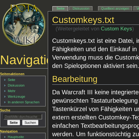
Seite
Diskussion
Quelltext anzeigen
V
Customkeys.txt
(Weitergeleitet von
Custom Keys
)
Customkeys.txt ist eine Datei, i
Fähigkeiten und den Einkauf in
Navigationsmenü
Verwendung muss die Customkey
den Spieloptionen aktiviert sein
Seitenaktionen
Bearbeitung
Seite
Diskussion
Da Warcraft III keine integrier
Mehr
Werkzeuge
gewünschten Tastaturbelegung b
In anderen Sprachen
Tastenkürzel von Fähigkeiten un
Suche
extern erstellten Customkey-Te
einfachen Textbearbeitungspro
Navigation
werden. Um funktionstüchtig zu
Hauptseite