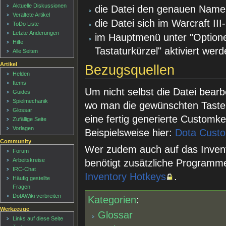
Aktuelle Diskussionen
die Datei den genauen Namen
Veraltete Artikel
die Datei sich im Warcraft III
ToDo Liste
Letzte Änderungen
im Hauptmenü unter "Optione
Hilfe
Tastaturkürzel" aktiviert werd
Alle Seiten
Artikel
Bezugsquellen
Helden
Items
Um nicht selbst die Datei bearb
Guides
Spielmechanik
wo man die gewünschten Tasten
Glossar
eine fertig generierte Customk
Zufällige Seite
Vorlagen
Beispielsweise hier:
Dota Cust
Community
Wer zudem auch auf das Inventa
Forum
Arbeitskreise
benötigt zusätzliche Programm
IRC-Chat
Inventory Hotkeys
.
Häufig gestellte
Fragen
DotAWiki verbreiten
Kategorien
:
Werkzeuge
Glossar
Links auf diese Seite