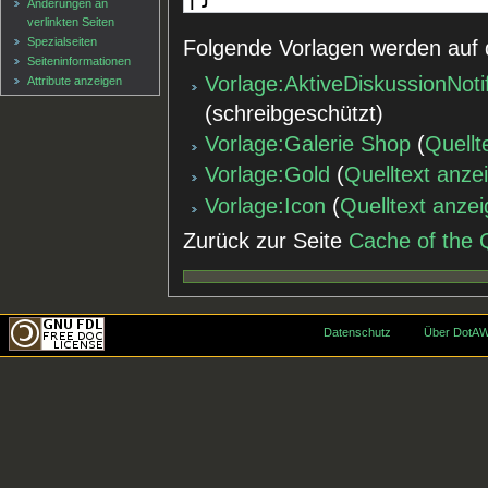
Änderungen an
verlinkten Seiten
Spezialseiten
Folgende Vorlagen werden auf 
Seiten­informationen
Vorlage:AktiveDiskussionNoti
Attribute anzeigen
(schreibgeschützt)
Vorlage:Galerie Shop
(
Quellt
Vorlage:Gold
(
Quelltext anze
Vorlage:Icon
(
Quelltext anze
Zurück zur Seite
Cache of the 
Datenschutz
Über DotAW