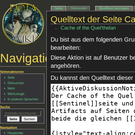
Seite
Diskussion
Quelltext anzeigen
Quelltext der Seite C
←
Cache of the Quel'thelan
Du bist aus dem folgenden Grund
bearbeiten:
Navigationsmenü
Diese Aktion ist auf Benutzer b
angehören.
Seitenaktionen
Du kannst den Quelltext dieser
Seite
Diskussion
Mehr
Werkzeuge
In anderen Sprachen
Suche
Navigation
Hauptseite