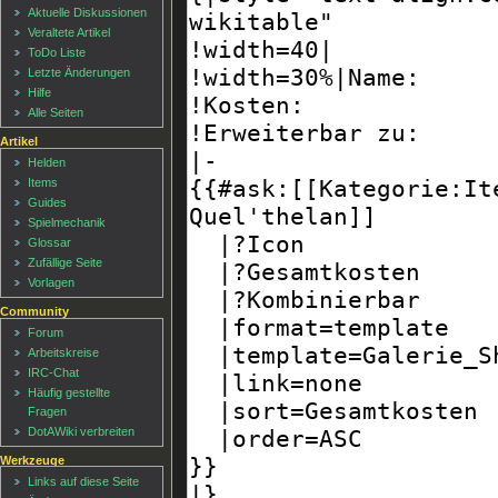
Aktuelle Diskussionen
Veraltete Artikel
ToDo Liste
Letzte Änderungen
Hilfe
Alle Seiten
Artikel
Helden
Items
Guides
Spielmechanik
Glossar
Zufällige Seite
Vorlagen
Community
Forum
Arbeitskreise
IRC-Chat
Häufig gestellte
Fragen
DotAWiki verbreiten
Werkzeuge
Links auf diese Seite