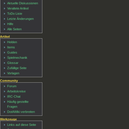
Aktuelle Diskussionen
Veraltete Artikel
ToDo Liste
Letzte Änderungen
Hilfe
Alle Seiten
Artikel
Helden
Items
Guides
Spielmechanik
Glossar
Zufällige Seite
Vorlagen
Community
Forum
Arbeitskreise
IRC-Chat
Häufig gestellte
Fragen
DotAWiki verbreiten
Werkzeuge
Links auf diese Seite