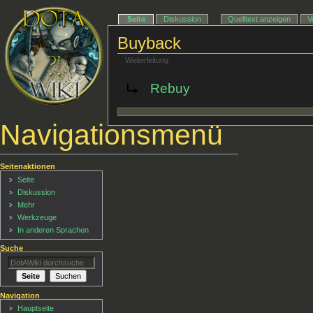
Seite
Diskussion
Quelltext anzeigen
V
Buyback
Weiterleitung
Weiterleitung nach:
Rebuy
Navigationsmenü
Seitenaktionen
Seite
Diskussion
Mehr
Werkzeuge
In anderen Sprachen
Suche
Navigation
Hauptseite