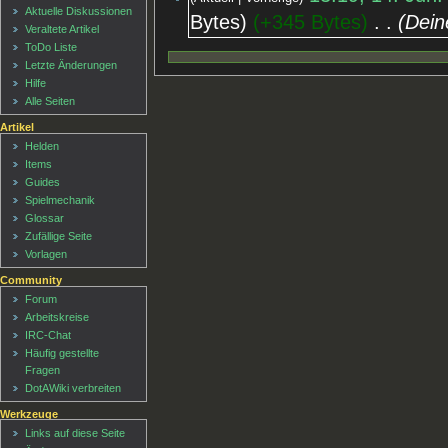
Aktuelle Diskussionen
Bytes
+345 Bytes
‎
Dein
Veraltete Artikel
ToDo Liste
Letzte Änderungen
Hilfe
Alle Seiten
Artikel
Helden
Items
Guides
Spielmechanik
Glossar
Zufällige Seite
Vorlagen
Community
Forum
Arbeitskreise
IRC-Chat
Häufig gestellte
Fragen
DotAWiki verbreiten
Werkzeuge
Links auf diese Seite