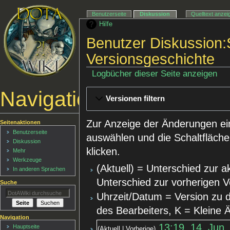
Benutzerseite
Diskussion
Quelltext anzei
Hilfe
Benutzer Diskussion:S
Versionsgeschichte
Logbücher dieser Seite anzeigen
Navigationsmenü
Versionen filtern
Zur Anzeige der Änderungen ei
Seitenaktionen
Benutzerseite
auswählen und die Schaltfläche
Diskussion
klicken.
Mehr
Werkzeuge
(Aktuell) = Unterschied zur a
In anderen Sprachen
Unterschied zur vorherigen V
Suche
Uhrzeit/Datum = Version zu 
des Bearbeiters, K = Kleine
Navigation
13:19, 14. Jun.
Hauptseite
Aktuell
Vorherige