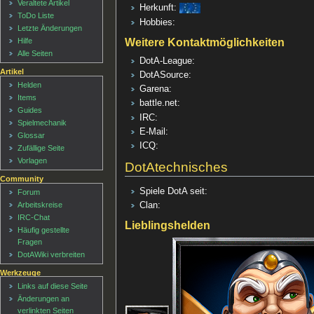
Veraltete Artikel
Herkunft:
ToDo Liste
Hobbies:
Letzte Änderungen
Weitere Kontaktmöglichkeiten
Hilfe
Alle Seiten
DotA-League:
Artikel
DotASource:
Helden
Garena:
Items
battle.net:
Guides
IRC:
Spielmechanik
E-Mail:
Glossar
ICQ:
Zufällige Seite
Vorlagen
DotAtechnisches
Community
Spiele DotA seit:
Forum
Clan:
Arbeitskreise
IRC-Chat
Lieblingshelden
Häufig gestellte
Fragen
DotAWiki verbreiten
Werkzeuge
Links auf diese Seite
Änderungen an
verlinkten Seiten