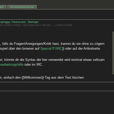
igen
Versionsgeschichte
ngnagga
(
Diskussion
|
Beiträge
)
sion (Unterschied) | Nächstjüngere Version → (Unterschied)
falls du Fragen/Anregungen/Kritik hast, kannst du sie ohne zu zögern
ispiel über den browser auf
Spezial:PJIRC
)) oder auf der Artikelseite
st, könnte dir die Syntax die hier verwendet wird erstmal etwas seltsam
earbeitungshilfe
oder im IRC.
en, einfach den {{Willkommen}}-Tag aus dem Text löschen