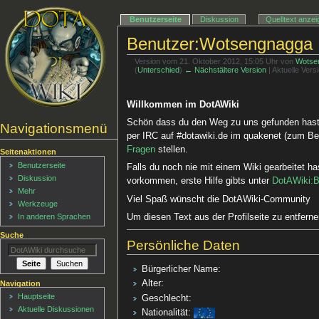
Benutzerseite
Diskussion
Quelltext anze
Benutzer:Wotsengnagga
Version vom 21. Oktober 2012, 15:05 Uhr von
Wotse
(
Unterschied
)
← Nächstältere Version
| Aktuelle Ver
Willkommen im DotAWiki
Schön dass du den Weg zu uns gefunden hast, 
Navigationsmenü
per IRC auf #dotawiki.de im quakenet (zum Be
Fragen
stellen.
Seitenaktionen
Benutzerseite
Falls du noch nie mit einem Wiki gearbeitet ha
Diskussion
vorkommen, erste Hilfe gibts unter
DotAWiki:B
Mehr
Viel Spaß wünscht die DotAWiki-Community
Werkzeuge
In anderen Sprachen
Um diesen Text aus der Profilseite zu entfern
Suche
Persönliche Daten
Bürgerlicher Name:
Alter:
Navigation
Hauptseite
Geschlecht:
Aktuelle Diskussionen
Nationalität: