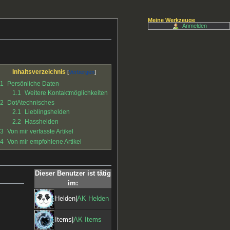
Meine Werkzeuge
Anmelden
Inhaltsverzeichnis
1
Persönliche Daten
1.1
Weitere Kontaktmöglichkeiten
2
DotAtechnisches
2.1
Lieblingshelden
2.2
Hasshelden
3
Von mir verfasste Artikel
4
Von mir empfohlene Artikel
Dieser Benutzer ist tätig
im:
Helden|
AK Helden
Items|
AK Items