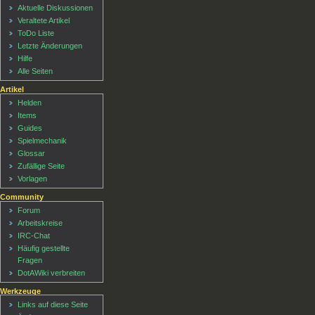
Aktuelle Diskussionen
Veraltete Artikel
ToDo Liste
Letzte Änderungen
Hilfe
Alle Seiten
Artikel
Helden
Items
Guides
Spielmechanik
Glossar
Zufällige Seite
Vorlagen
Community
Forum
Arbeitskreise
IRC-Chat
Häufig gestellte
Fragen
DotAWiki verbreiten
Werkzeuge
Links auf diese Seite