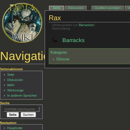
Seite
Diskussion
Quelltext anzeigen
V
Rax
(Weitergeleitet von
Barracken
)
Weiterleitung
Weiterleitung nach:
Barracks
Navigationsmenü
Kategorie
:
Glossar
Seitenaktionen
Seite
Diskussion
Mehr
Werkzeuge
In anderen Sprachen
Suche
Navigation
Hauptseite