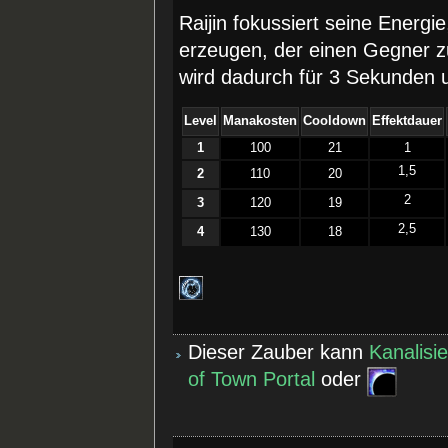
Raijin fokussiert seine Energi
erzeugen, der einen Gegner z
wird dadurch für 3 Sekunden
Level
Manakosten
Cooldown
Effektdauer
1
100
21
1
1,5
2
110
20
2
3
120
19
2,5
4
130
18
Dieser Zauber kann
Kanalisi
of Town Portal
oder