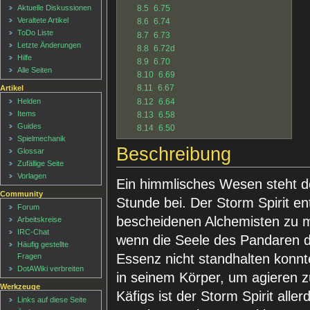
8.5
6.75
Aktuelle Diskussionen
Veraltete Artikel
8.6
6.74
ToDo Liste
8.7
6.73
Letzte Änderungen
8.8
6.72d
Hilfe
8.9
6.70
Alle Seiten
8.10
6.69
8.11
6.67
Artikel
8.12
6.64
Helden
Items
8.13
6.58
Guides
8.14
6.50
Spielmechanik
Beschreibung
Glossar
Zufällige Seite
Vorlagen
Ein himmlisches Wesen steht d
Community
Stunde bei. Der Storm Spirit en
Forum
bescheidenen Alchemisten zu m
Arbeitskreise
IRC-Chat
wenn die Seele des Pandaren d
Häufig gestellte
Essenz nicht standhalten konnt
Fragen
DotAWiki verbreiten
in seinem Körper, um agieren z
Werkzeuge
Käfigs ist der Storm Spirit aller
Links auf diese Seite