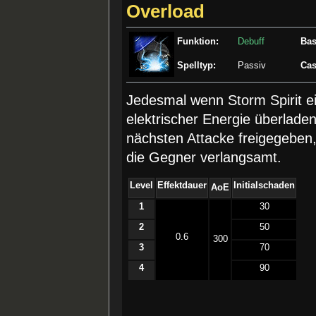
Overload
Funktion:
Debuff
Bas
Spelltyp:
Passiv
Cas
Jedesmal wenn Storm Spirit ei
elektrischer Energie überladen
nächsten Attacke freigegeben
die Gegner verlangsamt.
Level
Effektdauer
Initialschaden
AoE
1
30
2
50
0.6
300
3
70
4
90