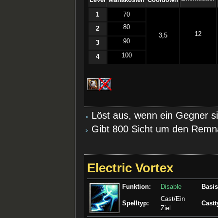
1
70
80
2
12
3,5
90
3
100
4
Löst aus, wenn ein Gegner si
Gibt 800 Sicht um den Remn
Electric Vortex
Funktion:
Disable
Basis
Cast/Ein
Spelltyp:
Castt
Ziel