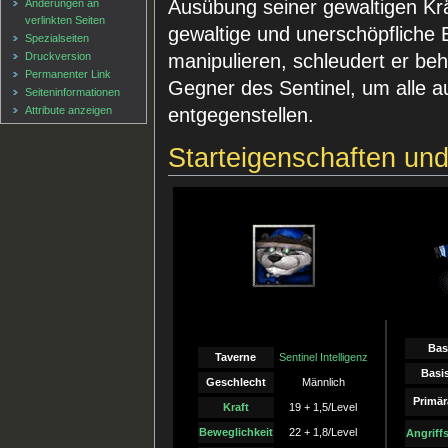
Ausübung seiner gewaltigen Krä
Änderungen an
verlinkten Seiten
gewaltige und unerschöpfliche 
Spezialseiten
Druckversion
manipulieren, schleudert er beh
Permanenter Link
Gegner des Sentinel, um alle a
Seiten­informationen
Attribute anzeigen
entgegenstellen.
Starteigenschaften un
Bas
Taverne
Sentinel Intelligenz
Basi
Geschlecht
Männlich
Primär
Kraft
19 + 1,5/Level
Beweglichkeit
22 + 1,8/Level
Angriff