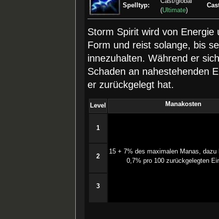
Cast/global
Spelltyp:
Cas
(
Ultimate
)
Storm Spirit wird von Energie 
Form und reist solange, bis se
innezuhalten. Während er sich
Schaden an nahestehenden Ein
er zurückgelegt hat.
Manakosten
Level
1
15 + 7% des maximalen Manas, dazu
2
0,7% pro 100 zurückgelegten Ein
3