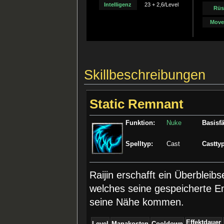
Intelligenz
23 + 2,6/Level
Rüs
Move
Skillbeschreibungen
Static Remnant
Funktion:
Nuke
Basisfä
Spelltyp:
Cast
Casttyp
Raijin erschafft ein Überbleibs
welches seine gespeicherte En
seine Nähe kommen.
Effektdauer
Level
Manakosten
Cooldown