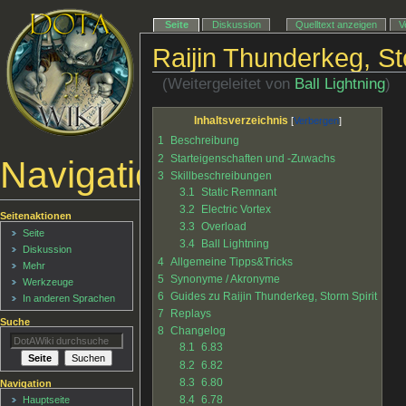
Seite
Diskussion
Quelltext anzeigen
V
Raijin Thunderkeg, St
(Weitergeleitet von
Ball Lightning
)
Inhaltsverzeichnis
1
Beschreibung
2
Starteigenschaften und -Zuwachs
Navigationsmenü
3
Skillbeschreibungen
3.1
Static Remnant
3.2
Electric Vortex
Seitenaktionen
3.3
Overload
Seite
3.4
Ball Lightning
Diskussion
4
Allgemeine Tipps&Tricks
Mehr
5
Synonyme / Akronyme
Werkzeuge
6
Guides zu Raijin Thunderkeg, Storm Spirit
In anderen Sprachen
7
Replays
Suche
8
Changelog
8.1
6.83
8.2
6.82
8.3
6.80
Navigation
8.4
6.78
Hauptseite