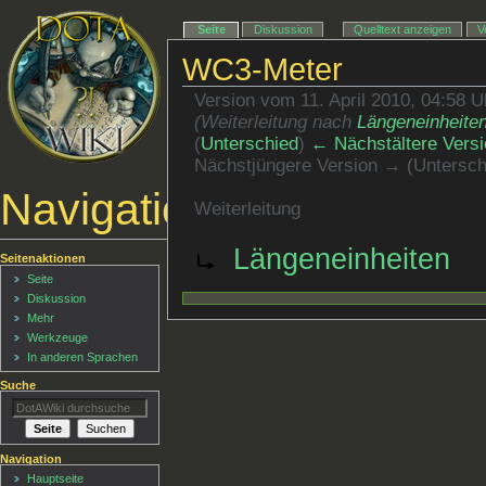
Seite
Diskussion
Quelltext anzeigen
V
WC3-Meter
Version vom 11. April 2010, 04:58 
(Weiterleitung nach
Längeneinheite
(
Unterschied
)
← Nächstältere Versi
Nächstjüngere Version → (Untersch
Navigationsmenü
Weiterleitung
Weiterleitung nach:
Längeneinheiten
Seitenaktionen
Seite
Diskussion
Mehr
Werkzeuge
In anderen Sprachen
Suche
Navigation
Hauptseite