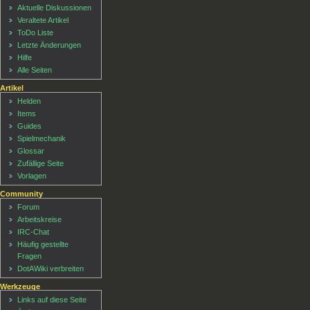
Aktuelle Diskussionen
Veraltete Artikel
ToDo Liste
Letzte Änderungen
Hilfe
Alle Seiten
Artikel
Helden
Items
Guides
Spielmechanik
Glossar
Zufällige Seite
Vorlagen
Community
Forum
Arbeitskreise
IRC-Chat
Häufig gestellte
Fragen
DotAWiki verbreiten
Werkzeuge
Links auf diese Seite