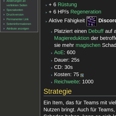
Änderungen an
+ 6
Rüstung
verlinkten Seiten
Spezialseiten
+ 6 HP/s
Regeneration
Druckversion
Permanenter Link
Aktive Fähigkeit
Discor
Seiten­informationen
Attribute anzeigen
Platziert einen
Debuff
auf a
Magiereduktion
der betrof
sie mehr
magischen
Schade
AoE
: 600
Dauer: 25s
CD: 30s
Kosten: 75
Reichweite
: 1000
Strategie
Ein Item, das für Teams mit vie
Nutzen bringt. Auch für Teams,