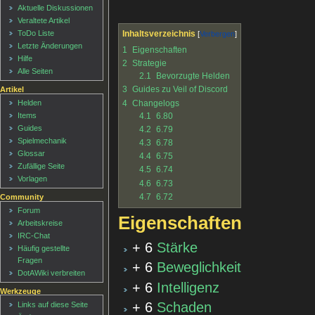
Aktuelle Diskussionen
Veraltete Artikel
Inhaltsverzeichnis
ToDo Liste
Letzte Änderungen
1
Eigenschaften
Hilfe
2
Strategie
Alle Seiten
2.1
Bevorzugte Helden
3
Guides zu Veil of Discord
Artikel
4
Changelogs
Helden
4.1
6.80
Items
Guides
4.2
6.79
Spielmechanik
4.3
6.78
Glossar
4.4
6.75
Zufällige Seite
4.5
6.74
Vorlagen
4.6
6.73
4.7
6.72
Community
Forum
Eigenschaften
Arbeitskreise
IRC-Chat
+ 6
Stärke
Häufig gestellte
Fragen
+ 6
Beweglichkeit
DotAWiki verbreiten
+ 6
Intelligenz
Werkzeuge
+ 6
Schaden
Links auf diese Seite