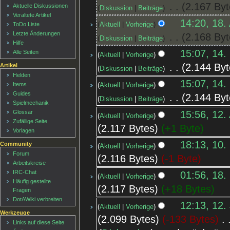
‎
2.167 Byt
Aktuelle Diskussionen
Diskussion
Beiträge
Veraltete Artikel
14:20, 18.
Aktuell
Vorherige
ToDo Liste
Letzte Änderungen
‎
2.168 Byt
Diskussion
Beiträge
Hilfe
15:07, 14.
Alle Seiten
Aktuell
Vorherige
‎
2.144 Byt
Artikel
Diskussion
Beiträge
Helden
15:07, 14.
Items
Aktuell
Vorherige
Guides
‎
2.144 Byt
Diskussion
Beiträge
Spielmechanik
15:56, 12.
Glossar
Aktuell
Vorherige
Zufällige Seite
2.117 Bytes
+1 Byte
Vorlagen
18:13, 10.
Community
Aktuell
Vorherige
Forum
2.116 Bytes
-1 Byte
Arbeitskreise
IRC-Chat
01:56, 18.
Aktuell
Vorherige
Häufig gestellte
2.117 Bytes
+18 Bytes
Fragen
DotAWiki verbreiten
12:13, 12.
Aktuell
Vorherige
Werkzeuge
2.099 Bytes
-133 Bytes
‎
Links auf diese Seite