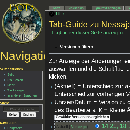
Seite
Diskussion
Quelltext anzeigen
Hilfe
Tab-Guide zu Nessaj:
Logbücher dieser Seite anzeigen
Versionen filtern
Navigationsmenü
Zur Anzeige der Änderungen ei
auswählen und die Schaltfläche
Seitenaktionen
Seite
klicken.
Diskussion
(Aktuell) = Unterschied zur a
Mehr
Werkzeuge
Unterschied zur vorherigen V
In anderen Sprachen
Uhrzeit/Datum = Version zu 
Suche
des Bearbeiters, K = Kleine
Navigation
14:21, 18.
Aktuell
Vorherige
Hauptseite