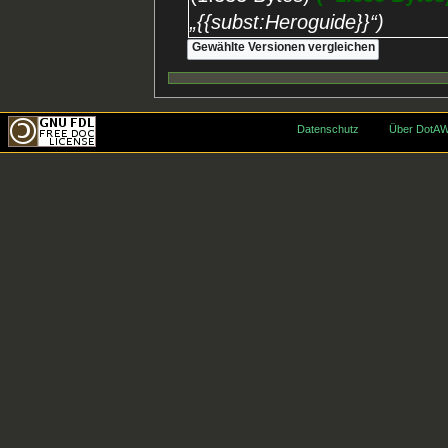
„{{subst:Heroguide}}“
Datenschutz
Über DotAW