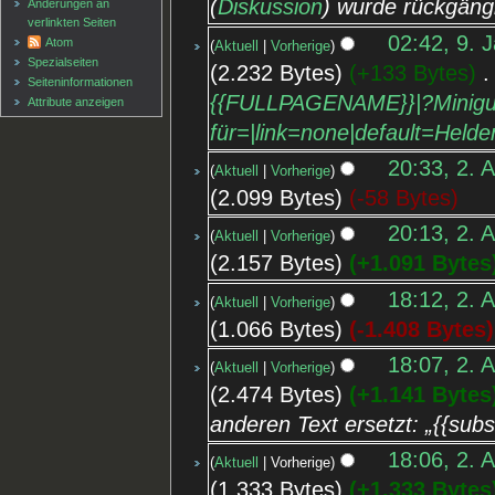
(
Diskussion
) wurde rückgäng
Änderungen an
verlinkten Seiten
02:42, 9. 
Atom
Aktuell
Vorherige
Spezialseiten
2.232 Bytes
+133 Bytes
‎
Seiten­informationen
{{FULLPAGENAME}}|?Minigu
Attribute anzeigen
für=|link=none|default=Held
20:33, 2. 
Aktuell
Vorherige
2.099 Bytes
-58 Bytes
20:13, 2. 
Aktuell
Vorherige
2.157 Bytes
+1.091 Bytes
18:12, 2. 
Aktuell
Vorherige
1.066 Bytes
-1.408 Bytes
18:07, 2. 
Aktuell
Vorherige
2.474 Bytes
+1.141 Bytes
anderen Text ersetzt: „{{subs
18:06, 2. 
Aktuell
Vorherige
1.333 Bytes
+1.333 Bytes