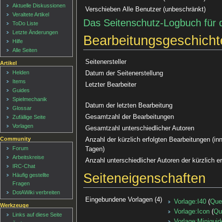
Aktuelle Diskussionen
Verschieben
Alle Benutzer (unbeschränkt)
Veraltete Artikel
Das Seitenschutz-Logbuch für 
ToDo Liste
Letzte Änderungen
Bearbeitungsgeschicht
Hilfe
Alle Seiten
Seitenersteller
Artikel
Helden
Datum der Seitenerstellung
Items
Letzter Bearbeiter
Guides
Spielmechanik
Datum der letzten Bearbeitung
Glossar
Gesamtzahl der Bearbeitungen
Zufällige Seite
Vorlagen
Gesamtzahl unterschiedlicher Autoren
Community
Anzahl der kürzlich erfolgten Bearbeitungen (inn
Forum
Tagen)
Arbeitskreise
Anzahl unterschiedlicher Autoren der kürzlich e
IRC-Chat
Seiteneigenschaften
Häufig gestellte
Fragen
DotAWiki verbreiten
Eingebundene Vorlagen (4)
Vorlage:I40
(
Que
Werkzeuge
Vorlage:Icon
(
Qu
Links auf diese Seite
Vorlage:Miniguid