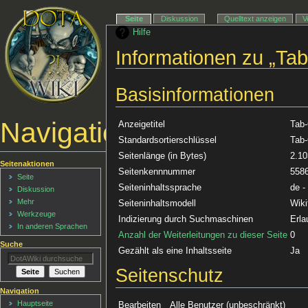
Seite
Diskussion
Quelltext anzeigen
V
Hilfe
Informationen zu „Ta
Basisinformationen
Navigationsmenü
Anzeigetitel
Tab
Standardsortierschlüssel
Tab
Seitenlänge (in Bytes)
2.10
Seitenaktionen
Seitenkennnummer
558
Seite
Seiteninhaltssprache
de -
Diskussion
Mehr
Seiteninhaltsmodell
Wiki
Werkzeuge
Indizierung durch Suchmaschinen
Erla
In anderen Sprachen
Anzahl der Weiterleitungen zu dieser Seite
0
Suche
Gezählt als eine Inhaltsseite
Ja
Seitenschutz
Navigation
Hauptseite
Bearbeiten
Alle Benutzer (unbeschränkt)