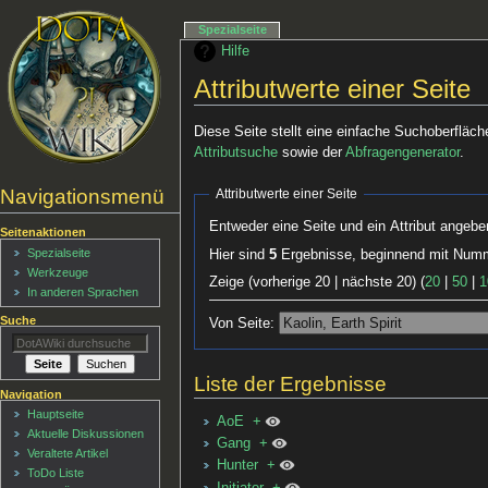
Spezialseite
Hilfe
Attributwerte einer Seite
Diese Seite stellt eine einfache Suchoberfläch
Attributsuche
sowie der
Abfragengenerator
.
Navigationsmenü
Attributwerte einer Seite
Entweder eine Seite und ein Attribut angebe
Seitenaktionen
Spezialseite
Hier sind
5
Ergebnisse, beginnend mit Nu
Werkzeuge
Zeige (vorherige 20 | nächste 20) (
20
|
50
|
1
In anderen Sprachen
Suche
Von Seite:
Liste der Ergebnisse
Navigation
Hauptseite
AoE
+
Aktuelle Diskussionen
Gang
+
Veraltete Artikel
Hunter
+
ToDo Liste
Initiator
+