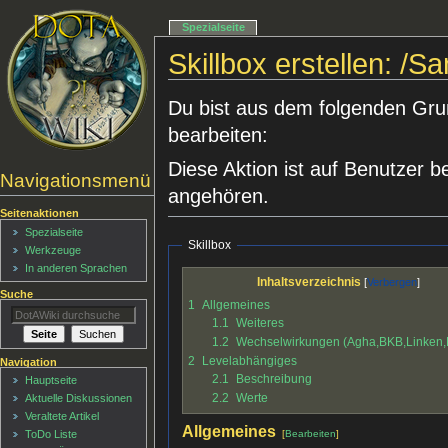
Spezialseite
Skillbox erstellen: /Sa
Du bist aus dem folgenden Grund
bearbeiten:
Diese Aktion ist auf Benutzer b
Navigationsmenü
angehören.
Seitenaktionen
Spezialseite
Skillbox
Werkzeuge
In anderen Sprachen
Inhaltsverzeichnis
Suche
1
Allgemeines
1.1
Weiteres
1.2
Wechselwirkungen (Agha,BKB,Linken
2
Levelabhängiges
Navigation
2.1
Beschreibung
Hauptseite
2.2
Werte
Aktuelle Diskussionen
Veraltete Artikel
Allgemeines
[
Bearbeiten
]
ToDo Liste