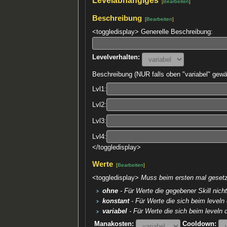
[
Bearbeiten
]
Beschreibung
[
Bearbeiten
]
<toggledisplay> Generelle Beschreibung:
Levelverhalten:
Beschreibung (NUR falls oben "variabel" gewä
Lvl1:
Lvl2:
Lvl3:
Lvl4:
</toggledisplay>
Werte
[
Bearbeiten
]
<toggledisplay>
Muss beim ersten mal gesetzt
ohne
- Für Werte die gegebener Skill nich
konstant
- Für Werte die sich beim leveln
variabel
- Für Werte die sich beim leveln 
Manakosten:
Cooldown: