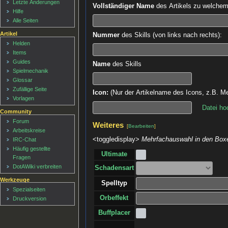
Letzte Änderungen
Vollständiger Name
des Artikels zu welchem d
Hilfe
Alle Seiten
Artikel
Nummer
des Skills (von links nach rechts):
Helden
Items
Guides
Name
des Skills
Spielmechanik
Glossar
Zufällige Seite
Icon:
(Nur der Artikelname des Icons, z.B. Me
Vorlagen
Datei ho
Community
Forum
Weiteres
[
Bearbeiten
]
Arbeitskreise
<toggledisplay>
Mehrfachauswahl in den Boxe
IRC-Chat
Häufig gestellte
Ultimate
Fragen
DotAWiki verbreiten
Schadensart
Werkzeuge
Spelltyp
Spezialseiten
Orbeffekt
Druckversion
Buffplacer