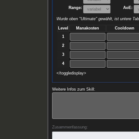
Range:
AoE:
Wurde oben "Ultimate" gewählt, ist untere Tabe
Level
Manakosten
Cooldown
1
2
3
4
</toggledisplay>
Weitere Infos zum Skill:
Zusammenfassung: