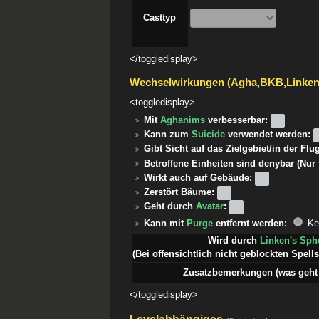
Casttyp
</toggledisplay>
Wechselwirkungen (Agha,BKB,Linke
<toggledisplay>
Mit
Aghanims
verbesserbar:
Kann zum
Suicide
verwendet werden:
Gibt Sicht auf das Zielgebiet/in der Fl
Betroffene Einheiten sind denybar (Nur
Wirkt auch auf Gebäude:
Zerstört Bäume:
Geht durch
Avatar
:
Kann mit
Purge
entfernt werden:
Ke
Wird durch
Linken's Sph
(Bei offensichtlich nicht geblockten Spells 
Zusatzbemerkungen (was geht 
</toggledisplay>
Levelabhängiges