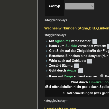
Casttyp
</toggledisplay>
Wechselwirkungen (Agha,BKB,Linke
<toggledisplay>
Mit
Aghanims
verbesserbar:
Kann zum
Suicide
verwendet werden:
Gibt Sicht auf das Zielgebiet/in der Fl
Betroffene Einheiten sind denybar (Nur
Wirkt auch auf Gebäude:
Zerstört Bäume:
Geht durch
Avatar
:
Kann mit
Purge
entfernt werden:
Ke
Wird durch
Linken's Sph
(Bei offensichtlich nicht geblockten Spells 
Zusatzbemerkungen (was geht 
</toggledisplay>
Levelabhängiges