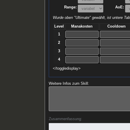
Range:
AoE:
Wurde oben "Ultimate" gewählt, ist untere Tabe
Level
Manakosten
Cooldown
1
2
3
4
</toggledisplay>
Weitere Infos zum Skill:
Zusammenfassung: