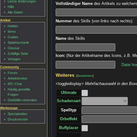
Letzte Änderungen
Vollständiger Name
des Artikels zu welchem d
Hilfe
Alle Seiten
Artikel
Nummer
des Skills (von links nach rechts):
Helden
Items
Guides
Name
des Skills
Spielmechanik
Glossar
Zufällige Seite
Icon:
(Nur der Artikelname des Icons, z.B. Me
Vorlagen
Datei ho
Community
Forum
Weiteres
[
Bearbeiten
]
Arbeitskreise
<toggledisplay>
Mehrfachauswahl in den Boxe
IRC-Chat
Häufig gestellte
Ultimate
Fragen
DotAWiki verbreiten
Schadensart
Werkzeuge
Spelltyp
Spezialseiten
Orbeffekt
Druckversion
Buffplacer