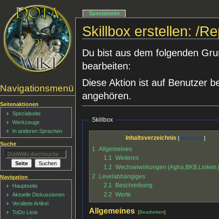
Spezialseite
Skillbox erstellen: /Re
Du bist aus dem folgenden Grund
bearbeiten:
Diese Aktion ist auf Benutzer b
Navigationsmenü
angehören.
Seitenaktionen
Spezialseite
Skillbox
Werkzeuge
In anderen Sprachen
Inhaltsverzeichnis
Suche
1
Allgemeines
1.1
Weiteres
1.2
Wechselwirkungen (Agha,BKB,Linken
2
Levelabhängiges
Navigation
2.1
Beschreibung
Hauptseite
2.2
Werte
Aktuelle Diskussionen
Veraltete Artikel
Allgemeines
[
Bearbeiten
]
ToDo Liste