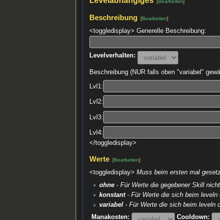
[
Bearbeiten
]
Beschreibung
[
Bearbeiten
]
<toggledisplay> Generelle Beschreibung:
Levelverhalten:
Beschreibung (NUR falls oben "variabel" gewä
Lvl1:
Lvl2:
Lvl3:
Lvl4:
</toggledisplay>
Werte
[
Bearbeiten
]
<toggledisplay>
Muss beim ersten mal gesetzt
ohne
- Für Werte die gegebener Skill nich
konstant
- Für Werte die sich beim leveln
variabel
- Für Werte die sich beim leveln 
Manakosten:
Cooldown: