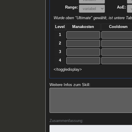
Range:
AoE:
Wurde oben "Ultimate" gewählt, ist untere Tabe
Level
Manakosten
Cooldown
1
2
3
4
</toggledisplay>
Weitere Infos zum Skill:
Zusammenfassung: