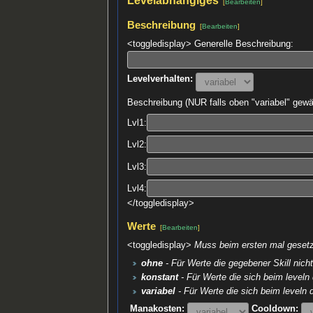
[
Bearbeiten
]
Beschreibung
[
Bearbeiten
]
<toggledisplay> Generelle Beschreibung:
Levelverhalten:
Beschreibung (NUR falls oben "variabel" gewä
Lvl1:
Lvl2:
Lvl3:
Lvl4:
</toggledisplay>
Werte
[
Bearbeiten
]
<toggledisplay>
Muss beim ersten mal gesetzt
ohne
- Für Werte die gegebener Skill nich
konstant
- Für Werte die sich beim leveln
variabel
- Für Werte die sich beim leveln 
Manakosten:
Cooldown: