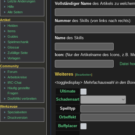
Letzte Änderungen
Vollständiger Name
des Artikels zu welchem d
Hilfe
Alle Seiten
Artikel
Nummer
des Skills (von links nach rechts):
Helden
Items
Guides
Name
des Skills
Spielmechanik
Glossar
Zufällige Seite
Icon:
(Nur der Artikelname des Icons, z.B. Me
Vorlagen
Datei ho
Community
Forum
Weiteres
[
Bearbeiten
]
Arbeitskreise
<toggledisplay>
Mehrfachauswahl in den Boxe
IRC-Chat
Häufig gestellte
Ultimate
Fragen
DotAWiki verbreiten
Schadensart
Werkzeuge
Spelltyp
Spezialseiten
Orbeffekt
Druckversion
Buffplacer