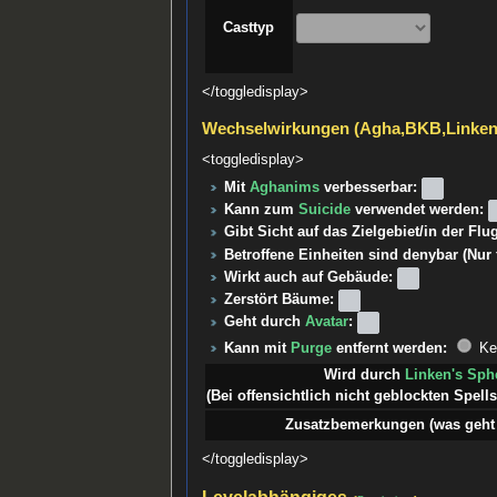
Casttyp
</toggledisplay>
Wechselwirkungen (Agha,BKB,Linke
<toggledisplay>
Mit
Aghanims
verbesserbar:
Kann zum
Suicide
verwendet werden:
Gibt Sicht auf das Zielgebiet/in der Fl
Betroffene Einheiten sind denybar (Nur
Wirkt auch auf Gebäude:
Zerstört Bäume:
Geht durch
Avatar
:
Kann mit
Purge
entfernt werden:
Ke
Wird durch
Linken's Sph
(Bei offensichtlich nicht geblockten Spells 
Zusatzbemerkungen (was geht 
</toggledisplay>
Levelabhängiges