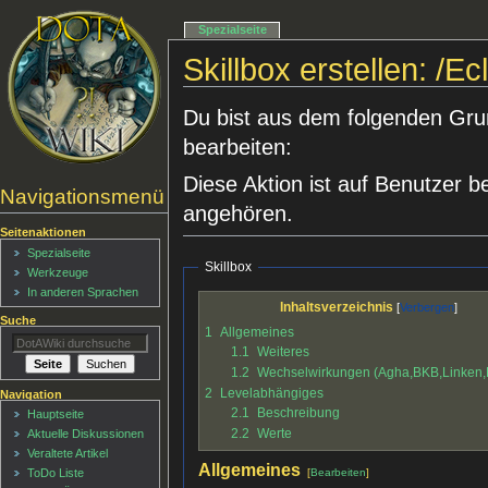
Spezialseite
Skillbox erstellen: /Ec
Du bist aus dem folgenden Grund
bearbeiten:
Diese Aktion ist auf Benutzer b
Navigationsmenü
angehören.
Seitenaktionen
Spezialseite
Skillbox
Werkzeuge
In anderen Sprachen
Inhaltsverzeichnis
Suche
1
Allgemeines
1.1
Weiteres
1.2
Wechselwirkungen (Agha,BKB,Linken
2
Levelabhängiges
Navigation
2.1
Beschreibung
Hauptseite
2.2
Werte
Aktuelle Diskussionen
Veraltete Artikel
Allgemeines
[
Bearbeiten
]
ToDo Liste