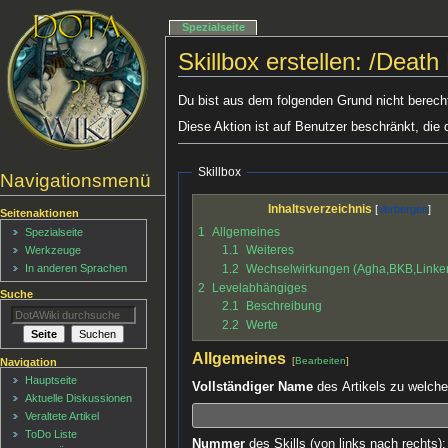
Spezialseite
Skillbox erstellen: /Death
Du bist aus dem folgenden Grund nicht berechti
Diese Aktion ist auf Benutzer beschränkt, die 
Skillbox
Navigationsmenü
Inhaltsverzeichnis
Seitenaktionen
1
Allgemeines
Spezialseite
1.1
Weiteres
Werkzeuge
1.2
Wechselwirkungen (Agha,BKB,Link
In anderen Sprachen
2
Levelabhängiges
Suche
2.1
Beschreibung
2.2
Werte
Allgemeines
[
Bearbeiten
]
Navigation
Hauptseite
Vollständiger Name
des Artikels zu welchem
Aktuelle Diskussionen
Veraltete Artikel
ToDo Liste
Nummer
des Skills (von links nach rechts):