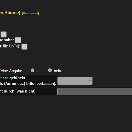
en,Bäume)
[
Bearbeiten
]
lugbahn:
r für
DoTs
):
eine Angabe
ja
nein
phere
geblockt
s (Auren etc.) bitte leerlassen):
 durch, was nicht)