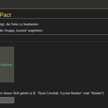
 Pact
gt, die Seite zu bearbeiten:
der Gruppe „trusted“ angehören.
en,Bäume)
 dieser Skill gehört (z.B. "Rylai Crestfall, Crystal Maiden" statt "Maiden")