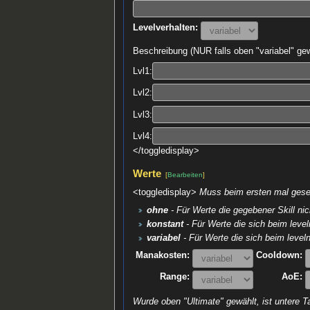
Levelverhalten:
Beschreibung (NUR falls oben "variabel" gew
Lvl1:
Lvl2:
Lvl3:
Lvl4:
</toggledisplay>
Werte
[
Bearbeiten
]
<toggledisplay>
Muss beim ersten mal geset
ohne
- Für Werte die gegebener Skill nic
konstant
- Für Werte die sich beim leve
variabel
- Für Werte die sich beim leveln
Manakosten:
Cooldown:
Range:
AoE:
Wurde oben "Ultimate" gewählt, ist untere Ta