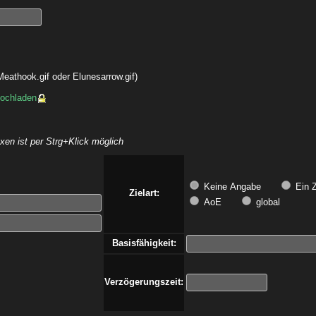
eathook.gif oder Elunesarrow.gif)
hochladen
en ist per Strg+Klick möglich
Keine Angabe
Ein Z
Zielart:
AoE
global
Basisfähigkeit:
Verzögerungszeit: