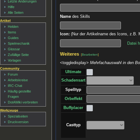
Letzte Änderungen
Hilfe
Alle Seiten
Name
des Skills
Artikel
Helden
Items
Icon:
(Nur der Artikelname des Icons, z.B. M
Guides
Datei 
Spielmechanik
Glossar
Weiteres
[
Bearbeiten
]
Zufällige Seite
Vorlagen
<toggledisplay>
Mehrfachauswahl in den Box
Community
Ultimate
Forum
Arbeitskreise
Schadensart
IRC-Chat
Spelltyp
Häufig gestellte
Fragen
Orbeffekt
DotAWiki verbreiten
Buffplacer
Werkzeuge
Spezialseiten
Druckversion
Casttyp