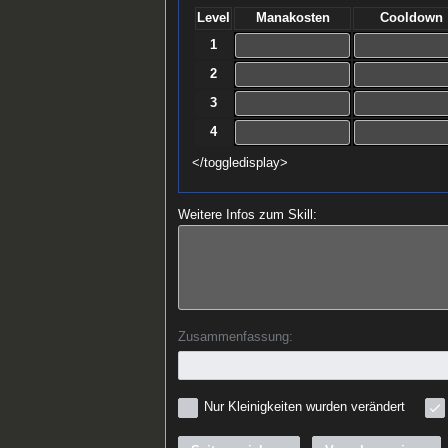
Level
Manakosten
Cooldown
1
2
3
4
</toggledisplay>
Weitere Infos zum Skill:
Zusammenfassung:
Nur Kleinigkeiten wurden verändert