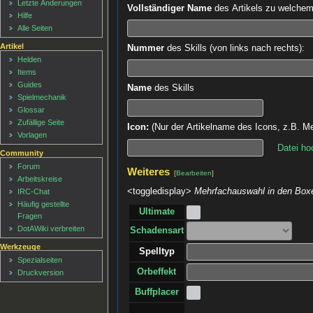
Letzte Änderungen
Vollständiger Name
des Artikels zu welchem d
Hilfe
Alle Seiten
Artikel
Nummer
des Skills (von links nach rechts):
Helden
Items
Guides
Name
des Skills
Spielmechanik
Glossar
Zufällige Seite
Icon:
(Nur der Artikelname des Icons, z.B. Me
Vorlagen
Datei ho
Community
Forum
Weiteres
[
Bearbeiten
]
Arbeitskreise
<toggledisplay>
Mehrfachauswahl in den Boxe
IRC-Chat
Häufig gestellte
Ultimate
Fragen
DotAWiki verbreiten
Schadensart
Werkzeuge
Spelltyp
Spezialseiten
Orbeffekt
Druckversion
Buffplacer