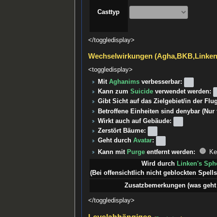
Casttyp
</toggledisplay>
Wechselwirkungen (Agha,BKB,Linke
<toggledisplay>
Mit
Aghanims
verbesserbar:
Kann zum
Suicide
verwendet werden:
Gibt Sicht auf das Zielgebiet/in der Fl
Betroffene Einheiten sind denybar (Nur
Wirkt auch auf Gebäude:
Zerstört Bäume:
Geht durch
Avatar
:
Kann mit
Purge
entfernt werden:
Ke
Wird durch
Linken's Sph
(Bei offensichtlich nicht geblockten Spells 
Zusatzbemerkungen (was geht 
</toggledisplay>
Levelabhängiges