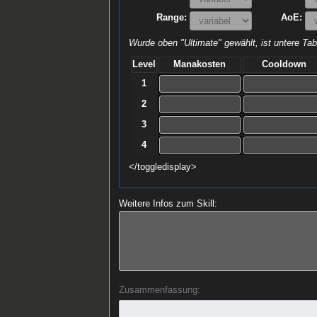
Range:
AoE:
Wurde oben "Ultimate" gewählt, ist untere Tabe
Level
Manakosten
Cooldown
1
2
3
4
</toggledisplay>
Weitere Infos zum Skill:
Zusammenfassung: