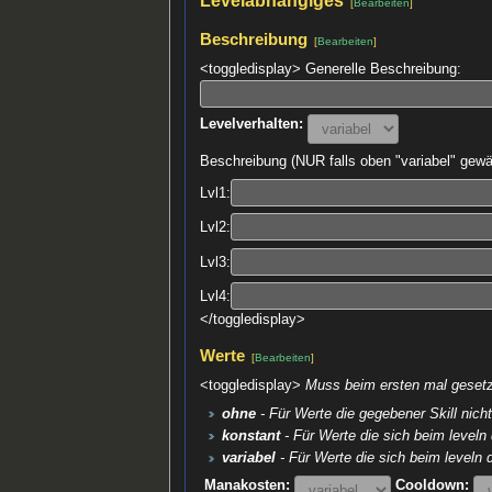
[
Bearbeiten
]
Beschreibung
[
Bearbeiten
]
<toggledisplay> Generelle Beschreibung:
Levelverhalten:
Beschreibung (NUR falls oben "variabel" gewä
Lvl1:
Lvl2:
Lvl3:
Lvl4:
</toggledisplay>
Werte
[
Bearbeiten
]
<toggledisplay>
Muss beim ersten mal gesetzt
ohne
- Für Werte die gegebener Skill nich
konstant
- Für Werte die sich beim leveln
variabel
- Für Werte die sich beim leveln 
Manakosten:
Cooldown: