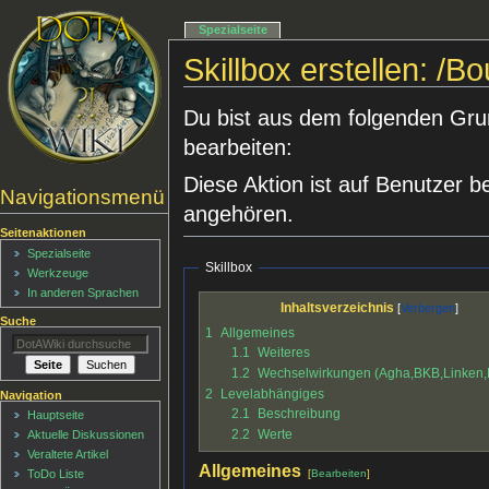
Spezialseite
Skillbox erstellen: /
Du bist aus dem folgenden Grund
bearbeiten:
Diese Aktion ist auf Benutzer b
Navigationsmenü
angehören.
Seitenaktionen
Spezialseite
Skillbox
Werkzeuge
In anderen Sprachen
Inhaltsverzeichnis
Suche
1
Allgemeines
1.1
Weiteres
1.2
Wechselwirkungen (Agha,BKB,Linken
2
Levelabhängiges
Navigation
2.1
Beschreibung
Hauptseite
2.2
Werte
Aktuelle Diskussionen
Veraltete Artikel
Allgemeines
[
Bearbeiten
]
ToDo Liste