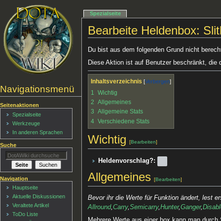
Spezialseite
Bearbeite Heldenbox: Slit
Du bist aus dem folgenden Grund nicht berechti
Diese Aktion ist auf Benutzer beschränkt, die 
Inhaltsverzeichnis
Navigationsmenü
1
Wichtig
2
Allgemeines
Seitenaktionen
3
Allgemeine Stats
Spezialseite
4
Verschiedene Stats
Werkzeuge
In anderen Sprachen
Wichtig
[
Bearbeiten
]
Suche
Heldenvorschlag?:
Allgemeines
Navigation
[
Bearbeiten
]
Hauptseite
Aktuelle Diskussionen
Bevor ihr die Werte für Funktion ändert, lest e
Veraltete Artikel
Allround
,
Carry
,
Semicarry
,
Hunter
,
Ganger
,
Disabl
ToDo Liste
Mehrere Werte aus einer box kann man durch 