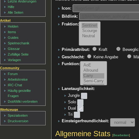
Letzte Änderungen
Hilfe
Icon:
Alle Seiten
Bildlink:
Artikel
Fraktion:
Helden
Items
Guides
Spielmechanik
Glossar
Primärattribut:
Kraft
Beweglic
Zufällige Seite
Geschlecht:
Keine Angabe
Män
Vorlagen
Funktion:
Community
Forum
Arbeitskreise
IRC-Chat
Lanetauglichkeit:
Häufig gestellte
Jungle
Fragen
DotAWiki verbreiten
Solo
Dual
Werkzeuge
Tri
Spezialseiten
Einsteigerfreundlichkeit:
Druckversion
Allgemeine Stats
[
Bearbeiten
]