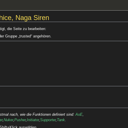
hice, Naga Siren
gt, die Seite zu bearbeiten:
der Gruppe „trusted“ angehören.
rstmal nach, wie die Funktionen definiert sind:
AoE
,
er
,
Nuker
,
Pusher
,
Initiator
,
Supporter
,
Tank
.
Shift+Klick auswählen