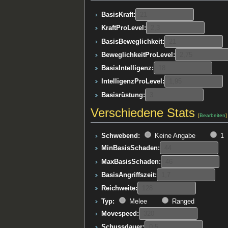
BasisKraft:
KraftProLevel:
BasisBeweglichkeit:
BeweglichkeitProLevel:
BasisIntelligenz:
IntelligenzProLevel:
Basisrüstung:
Verschiedene Stats
[
Bearbeiten
]
Schwebend:
Keine Angabe
1
MinBasisSchaden:
MaxBasisSchaden:
BasisAngriffszeit:
Reichweite:
Typ:
Melee
Ranged
Movespeed:
Schussdauer: