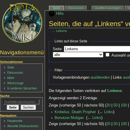
Seite
Diskussion
Quelltext anzeigen
V
Hilfe
Seiten, die auf „Linkens“ v
←
Linkens
Links auf diese Seite
Seite:
Navigationsmenü
Auswahl u
Seitenaktionen
Seite
Filter
Diskussion
Vorlageneinbindungen
ausblenden
| Links
aus
Mehr
Werkzeuge
In anderen Sprachen
Die folgenden Seiten verlinken auf
Linkens
:
Suche
Angezeigt werden 2 Einträge.
Zeige (vorherige 50 | nächste 50) (
20
|
50
|
100
Krobelus, Death Prophet
‎
(
← Links
)
Navigation
Benutzer:Muligan
‎
(
← Links
)
Hauptseite
Zeige (vorherige 50 | nächste 50) (
20
|
50
|
100
Aktuelle Diskussionen