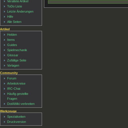
Veraltete Artikel
ToDo Liste
Letzte Änderungen
Hilfe
Alle Seiten
Artikel
Helden
Items
Guides
Spielmechanik
Glossar
Zufällige Seite
Vorlagen
Community
Forum
Arbeitskreise
IRC-Chat
Häufig gestellte
Fragen
DotAWiki verbreiten
Werkzeuge
Spezialseiten
Druckversion