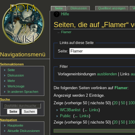
Seite
Diskussion
Quelltext anzeigen
V
Hilfe
Seiten, die auf „Flamer“ v
←
Flamer
Links auf diese Seite
Seite:
Navigationsmenü
Seitenaktionen
Filter
Seite
Vorlageneinbindungen
ausblenden
| Links
au
Diskussion
Mehr
Werkzeuge
Die folgenden Seiten verlinken auf
Flamer
:
In anderen Sprachen
Angezeigt werden 2 Einträge.
Suche
Zeige (vorherige 50 | nächste 50) (
20
|
50
|
100
WC3Banlist
‎
(
← Links
)
Public
‎
(
← Links
)
Navigation
Zeige (vorherige 50 | nächste 50) (
20
|
50
|
100
Hauptseite
Aktuelle Diskussionen