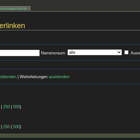
ersionsgeschichte
erlinken
Namensraum:
Ausw
sblenden
| Weiterleitungen
ausblenden
|
250
|
500
)
|
250
|
500
)