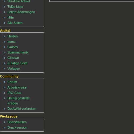
Veraltete Artikel
ToDo Liste
Letzte Änderungen
Hilfe
Alle Seiten
Artikel
Helden
Items
Guides
Spielmechanik
Glossar
Zufällige Seite
Vorlagen
Community
Forum
Arbeitskreise
IRC-Chat
Häufig gestellte
Fragen
DotAWiki verbreiten
Werkzeuge
Spezialseiten
Druckversion