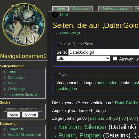
Datei
Diskussion
Quelltext anzeigen
V
Hilfe
Seiten, die auf „Datei:Gold
←
Datei:Gold.gif
Links auf diese Seite
Seite:
Navigationsmenü
Auswahl u
Seitenaktionen
Datei
Filter
Diskussion
Vorlageneinbindungen
ausblenden
| Links
aus
Mehr
ausblenden
Werkzeuge
In anderen Sprachen
Suche
Die folgenden Seiten verlinken auf
Datei:Gold.g
Angezeigt werden 50 Einträge.
Zeige (vorherige 50 |
nächste 50
) (
20
|
50
|
100
Navigation
Nortrom, Silencer
(Dateilink) 
Hauptseite
Furion, Prophet
(Dateilink) ‎
(
Aktuelle Diskussionen