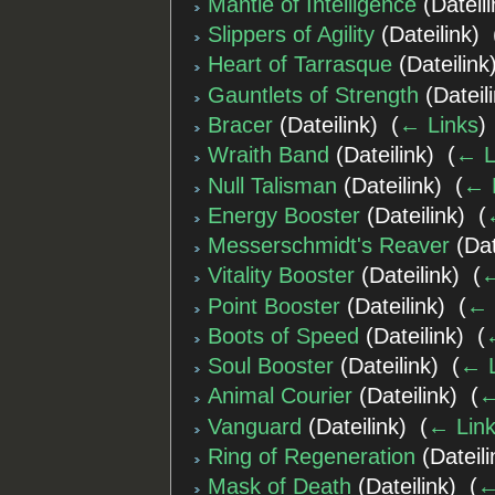
Mantle of Intelligence
(Dateili
Slippers of Agility
(Dateilink) ‎
Heart of Tarrasque
(Dateilink)
Gauntlets of Strength
(Dateili
Bracer
(Dateilink) ‎
(
← Links
)
Wraith Band
(Dateilink) ‎
(
← L
Null Talisman
(Dateilink) ‎
(
← 
Energy Booster
(Dateilink) ‎
(
Messerschmidt's Reaver
(Dat
Vitality Booster
(Dateilink) ‎
(
←
Point Booster
(Dateilink) ‎
(
← 
Boots of Speed
(Dateilink) ‎
(
Soul Booster
(Dateilink) ‎
(
← L
Animal Courier
(Dateilink) ‎
(
←
Vanguard
(Dateilink) ‎
(
← Lin
Ring of Regeneration
(Dateili
Mask of Death
(Dateilink) ‎
(
←