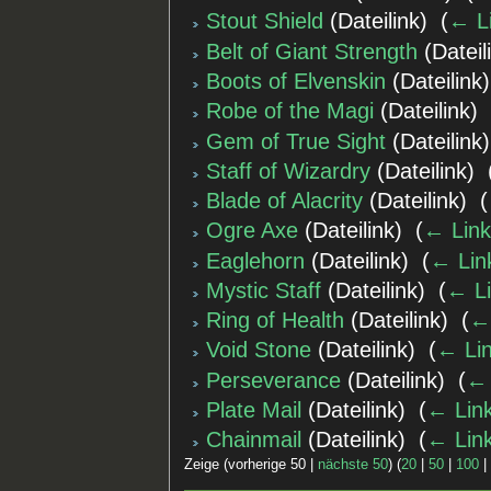
Stout Shield
(Dateilink) ‎
(
← L
Belt of Giant Strength
(Dateili
Boots of Elvenskin
(Dateilink)
Robe of the Magi
(Dateilink) 
Gem of True Sight
(Dateilink)
Staff of Wizardry
(Dateilink) ‎
Blade of Alacrity
(Dateilink) ‎
(
Ogre Axe
(Dateilink) ‎
(
← Lin
Eaglehorn
(Dateilink) ‎
(
← Lin
Mystic Staff
(Dateilink) ‎
(
← L
Ring of Health
(Dateilink) ‎
(
←
Void Stone
(Dateilink) ‎
(
← Li
Perseverance
(Dateilink) ‎
(
← 
Plate Mail
(Dateilink) ‎
(
← Lin
Chainmail
(Dateilink) ‎
(
← Lin
Zeige (vorherige 50 |
nächste 50
) (
20
|
50
|
100