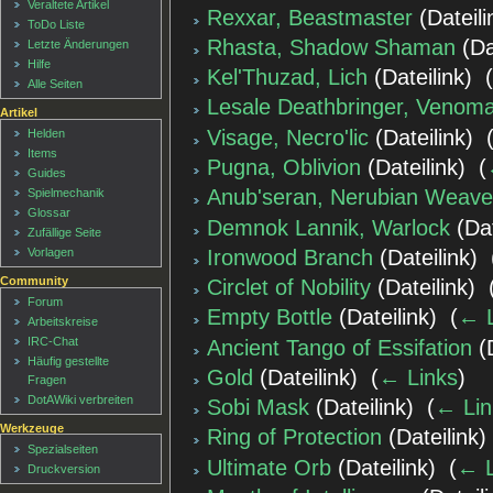
Veraltete Artikel
Rexxar, Beastmaster
(Dateili
ToDo Liste
Rhasta, Shadow Shaman
(Dat
Letzte Änderungen
Hilfe
Kel'Thuzad, Lich
(Dateilink) ‎
Alle Seiten
Lesale Deathbringer, Venom
Artikel
Visage, Necro'lic
(Dateilink) ‎
Helden
Items
Pugna, Oblivion
(Dateilink) ‎
(
Guides
Anub'seran, Nerubian Weave
Spielmechanik
Glossar
Demnok Lannik, Warlock
(Dat
Zufällige Seite
Ironwood Branch
(Dateilink) ‎
Vorlagen
Community
Circlet of Nobility
(Dateilink) ‎
Forum
Empty Bottle
(Dateilink) ‎
(
← L
Arbeitskreise
IRC-Chat
Ancient Tango of Essifation
(D
Häufig gestellte
Gold
(Dateilink) ‎
(
← Links
)
Fragen
DotAWiki verbreiten
Sobi Mask
(Dateilink) ‎
(
← Lin
Werkzeuge
Ring of Protection
(Dateilink) 
Spezialseiten
Ultimate Orb
(Dateilink) ‎
(
← L
Druckversion