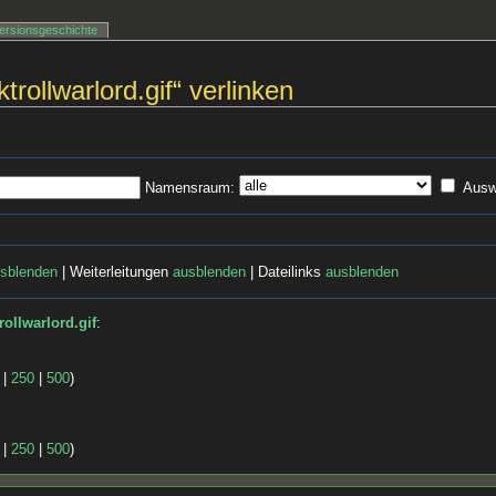
ersionsgeschichte
trollwarlord.gif“ verlinken
Namensraum:
Ausw
sblenden
| Weiterleitungen
ausblenden
| Dateilinks
ausblenden
rollwarlord.gif
:
|
250
|
500
)
|
250
|
500
)