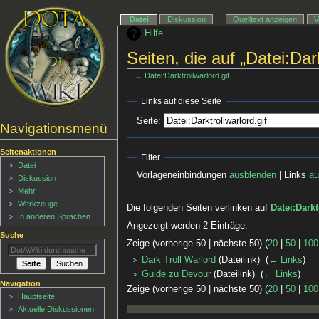
Datei
Diskussion
Quelltext anzeigen
V
Hilfe
Seiten, die auf „Datei:Dark
←
Datei:Darktrollwarlord.gif
Links auf diese Seite
Seite:
Navigationsmenü
Seitenaktionen
Filter
Datei
Vorlageneinbindungen
ausblenden
| Links
au
Diskussion
Mehr
Werkzeuge
Die folgenden Seiten verlinken auf
Datei:Darkt
In anderen Sprachen
Angezeigt werden 2 Einträge.
Suche
Zeige (vorherige 50 | nächste 50) (
20
|
50
|
100
Dark Troll Warlord
(Dateilink) ‎
(
← Links
)
Guide zu Devour
(Dateilink) ‎
(
← Links
)
Navigation
Zeige (vorherige 50 | nächste 50) (
20
|
50
|
100
Hauptseite
Aktuelle Diskussionen