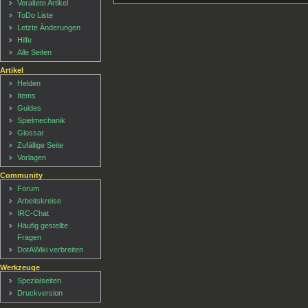
Veraltete Artikel
ToDo Liste
Letzte Änderungen
Hilfe
Alle Seiten
Artikel
Helden
Items
Guides
Spielmechanik
Glossar
Zufällige Seite
Vorlagen
Community
Forum
Arbeitskreise
IRC-Chat
Häufig gestellte
Fragen
DotAWiki verbreiten
Werkzeuge
Spezialseiten
Druckversion