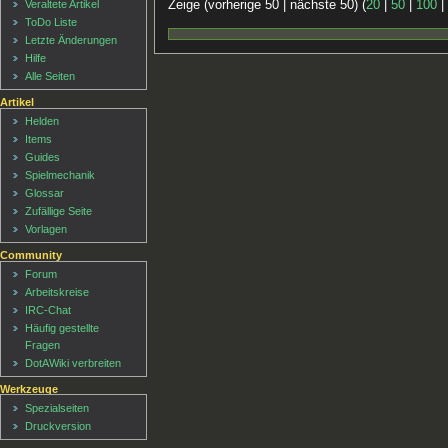
Zeige (vorherige 50 | nächste 50) (
20
|
50
|
100
Veraltete Artikel
ToDo Liste
Letzte Änderungen
Hilfe
Alle Seiten
Artikel
Helden
Items
Guides
Spielmechanik
Glossar
Zufällige Seite
Vorlagen
Community
Forum
Arbeitskreise
IRC-Chat
Häufig gestellte
Fragen
DotAWiki verbreiten
Werkzeuge
Spezialseiten
Druckversion