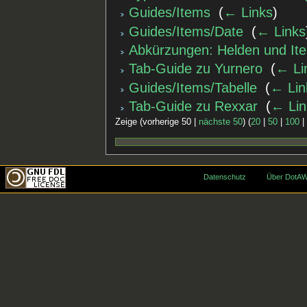
Guides/Items
‎
(
← Links
)
Guides/Items/Date
‎
(
← Links
Abkürzungen: Helden und It
Tab-Guide zu Yurnero
‎
(
← Li
Guides/Items/Tabelle
‎
(
← Lin
Tab-Guide zu Rexxar
‎
(
← Lin
Zeige (vorherige 50 |
nächste 50
) (
20
|
50
|
100
Datenschutz
Über DotAW