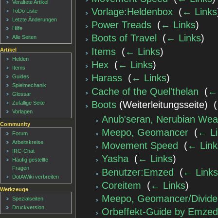
Veraltete Artikel
Vorlage:Heldenbox
‎
(
← Links
ToDo Liste
Letzte Änderungen
Power Treads
‎
(
← Links
)
Hilfe
Boots of Travel
‎
(
← Links
)
Alle Seiten
Items
‎
(
← Links
)
Artikel
Helden
Hex
‎
(
← Links
)
Items
Harass
‎
(
← Links
)
Guides
Spielmechanik
Cache of the Quel'thelan
‎
(
←
Glossar
Boots
(Weiterleitungsseite) ‎
(
Zufällige Seite
Vorlagen
Anub'seran, Nerubian Wea
Community
Meepo, Geomancer
‎
(
← Li
Forum
Arbeitskreise
Movement Speed
‎
(
← Link
IRC-Chat
Yasha
‎
(
← Links
)
Häufig gestellte
Fragen
Benutzer:Emzed
‎
(
← Links
DotAWiki verbreiten
Coreitem
‎
(
← Links
)
Werkzeuge
Meepo, Geomancer/Divide
Spezialseiten
Druckversion
Orbeffekt-Guide by Emzed