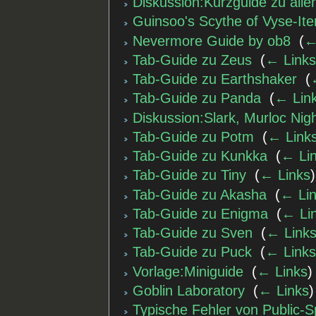
Diskussion:Kurzguide zu alle
Guinsoo's Scythe of Vyse-I
Nevermore Guide by ob8
‎
(
←
Tab-Guide zu Zeus
‎
(
← Link
Tab-Guide zu Earthshaker
‎
(
Tab-Guide zu Panda
‎
(
← Lin
Diskussion:Slark, Murloc Nig
Tab-Guide zu Potm
‎
(
← Link
Tab-Guide zu Kunkka
‎
(
← Li
Tab-Guide zu Tiny
‎
(
← Links
)
Tab-Guide zu Akasha
‎
(
← Li
Tab-Guide zu Enigma
‎
(
← Li
Tab-Guide zu Sven
‎
(
← Link
Tab-Guide zu Puck
‎
(
← Link
Vorlage:Miniguide
‎
(
← Links
)
Goblin Laboratory
‎
(
← Links
)
Typische Fehler von Public-S