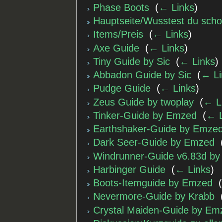
Phase Boots
‎
(
← Links
)
Hauptseite/Wusstest du sch
Items/Preis
‎
(
← Links
)
Axe Guide
‎
(
← Links
)
Tiny Guide by Sic
‎
(
← Links
)
Abbadon Guide by Sic
‎
(
← Li
Pudge Guide
‎
(
← Links
)
Zeus Guide by twoplay
‎
(
← L
Tinker-Guide by Emzed
‎
(
← L
Earthshaker-Guide by Emze
Dark Seer-Guide by Emzed
‎
Windrunner-Guide v6.83d b
Harbinger Guide
‎
(
← Links
)
Boots-Itemguide by Emzed
‎
Nevermore-Guide by Krabb
‎
Crystal Maiden-Guide by Em