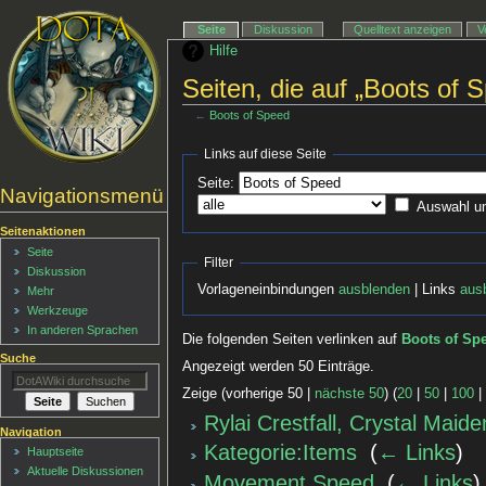
Seite
Diskussion
Quelltext anzeigen
V
Hilfe
Seiten, die auf „Boots of 
←
Boots of Speed
Links auf diese Seite
Seite:
Navigationsmenü
Auswahl u
Seitenaktionen
Seite
Filter
Diskussion
Vorlageneinbindungen
ausblenden
| Links
aus
Mehr
Werkzeuge
In anderen Sprachen
Die folgenden Seiten verlinken auf
Boots of Sp
Suche
Angezeigt werden 50 Einträge.
Zeige (vorherige 50 |
nächste 50
) (
20
|
50
|
100
Rylai Crestfall, Crystal Maide
Navigation
Kategorie:Items
‎
(
← Links
)
Hauptseite
Aktuelle Diskussionen
Movement Speed
‎
(
← Links
)