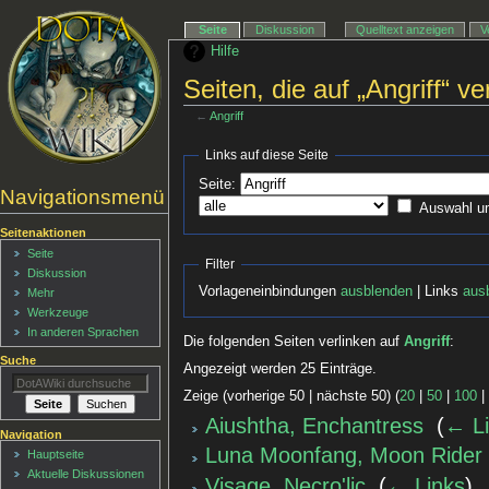
Seite
Diskussion
Quelltext anzeigen
V
Hilfe
Seiten, die auf „Angriff“ ve
←
Angriff
Links auf diese Seite
Seite:
Navigationsmenü
Auswahl u
Seitenaktionen
Seite
Filter
Diskussion
Vorlageneinbindungen
ausblenden
| Links
aus
Mehr
Werkzeuge
In anderen Sprachen
Die folgenden Seiten verlinken auf
Angriff
:
Suche
Angezeigt werden 25 Einträge.
Zeige (vorherige 50 | nächste 50) (
20
|
50
|
100
Aiushtha, Enchantress
‎
(
← L
Navigation
Luna Moonfang, Moon Rider
Hauptseite
Aktuelle Diskussionen
Visage, Necro'lic
‎
(
← Links
)