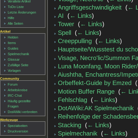
Veraltete Artikel
Angriffsgeschwindigkeit
‎
(
← L
ToDo Liste
Letzte Änderungen
AI
‎
(
← Links
)
Hilfe
Tower
‎
(
← Links
)
Alle Seiten
Spell
‎
(
← Links
)
Artikel
Helden
Creeppulling
‎
(
← Links
)
Items
Hauptseite/Wusstest du sch
Guides
Spielmechanik
Visage, Necro'lic/Summon Fa
Glossar
Luna Moonfang, Moon Rider
Zufällige Seite
Vorlagen
Aiushtha, Enchantress/Impet
Community
Orbeffekt-Guide by Emzed
‎
(
Forum
Motion Buffer Range
‎
(
← Lin
Arbeitskreise
IRC-Chat
Fehlschlag
‎
(
← Links
)
Häufig gestellte
Fragen
DotAWiki:AK Spielmechanik
‎
DotAWiki verbreiten
Reihenfolge der Schadensbe
Werkzeuge
Stacking
‎
(
← Links
)
Spezialseiten
Druckversion
Spielmechanik
‎
(
← Links
)