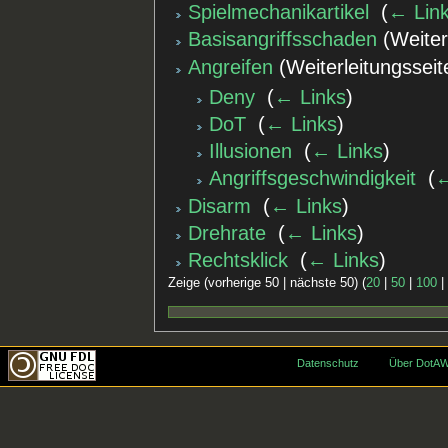
Spielmechanikartikel
‎
(
← Lin
Basisangriffsschaden
(Weiterl
Angreifen
(Weiterleitungsseite
Deny
‎
(
← Links
)
DoT
‎
(
← Links
)
Illusionen
‎
(
← Links
)
Angriffsgeschwindigkeit
‎
(
←
Disarm
‎
(
← Links
)
Drehrate
‎
(
← Links
)
Rechtsklick
‎
(
← Links
)
Zeige (vorherige 50 | nächste 50) (
20
|
50
|
100
Datenschutz
Über DotAW