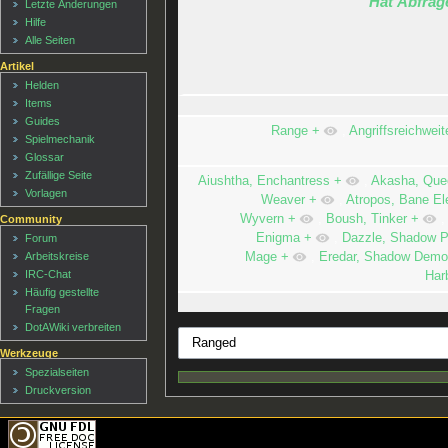
Hat Abfrag
Letzte Änderungen
Hilfe
Alle Seiten
Artikel
Helden
Items
Guides
Range
+
,
Angriffsreichweit
Spielmechanik
Glossar
Zufällige Seite
Aiushtha, Enchantress
+
,
Akasha, Quee
Vorlagen
Weaver
+
,
Atropos, Bane El
Wyvern
+
,
Boush, Tinker
+
Community
Enigma
+
,
Dazzle, Shadow P
Forum
Arbeitskreise
Mage
+
,
Eredar, Shadow Demo
IRC-Chat
Har
Häufig gestellte
Fragen
DotAWiki verbreiten
Werkzeuge
Spezialseiten
Druckversion