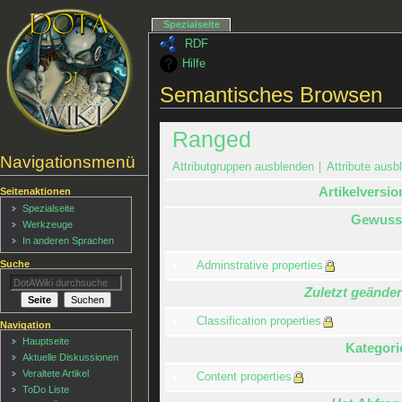
Spezialseite
RDF
Hilfe
Semantisches Browsen
Ranged
Navigationsmenü
Attributgruppen ausblenden
Attribute ausbl
Artikelversio
Seitenaktionen
Spezialseite
Gewuss
Werkzeuge
In anderen Sprachen
Suche
Adminstrative properties
Zuletzt geänder
Classification properties
Navigation
Hauptseite
Kategori
Aktuelle Diskussionen
Veraltete Artikel
Content properties
ToDo Liste