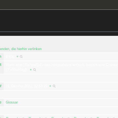
enden, die hierhin verlinken
n
6.83d
+
t
Wenn eine [[Ranged]]-Einheit hangaufwärts angreift, besteht eine Chanc
[[Fehlschlag]].
+
t
11. Oktober 2021, 12:53:15
+
e
Glossar