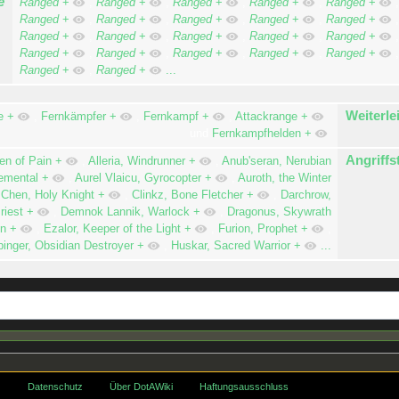
e
Ranged
+
,
Ranged
+
,
Ranged
+
,
Ranged
+
,
Ranged
+
Ranged
+
,
Ranged
+
,
Ranged
+
,
Ranged
+
,
Ranged
+
Ranged
+
,
Ranged
+
,
Ranged
+
,
Ranged
+
,
Ranged
+
Ranged
+
,
Ranged
+
,
Ranged
+
,
Ranged
+
,
Ranged
+
Ranged
+
,
Ranged
+
...
Weiterle
e
+
,
Fernkämpfer
+
,
Fernkampf
+
,
Attackrange
+
und
Fernkampfhelden
+
Angriffs
n of Pain
+
,
Alleria, Windrunner
+
,
Anub'seran, Nerubian
emental
+
,
Aurel Vlaicu, Gyrocopter
+
,
Auroth, the Winter
,
Chen, Holy Knight
+
,
Clinkz, Bone Fletcher
+
,
Darchrow,
riest
+
,
Demnok Lannik, Warlock
+
,
Dragonus, Skywrath
n
+
,
Ezalor, Keeper of the Light
+
,
Furion, Prophet
+
,
binger, Obsidian Destroyer
+
,
Huskar, Sacred Warrior
+
...
Datenschutz
Über DotAWiki
Haftungsausschluss