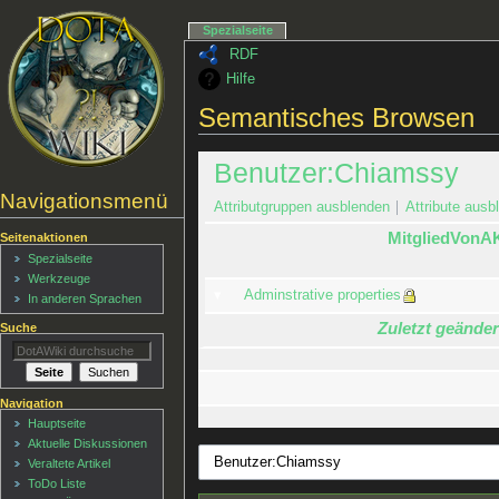
Spezialseite
RDF
Hilfe
Semantisches Browsen
Benutzer:Chiamssy
Navigationsmenü
Attributgruppen ausblenden
Attribute ausbl
MitgliedVonA
Seitenaktionen
Spezialseite
Werkzeuge
Adminstrative properties
In anderen Sprachen
Zuletzt geänder
Suche
Navigation
Hauptseite
Aktuelle Diskussionen
Veraltete Artikel
ToDo Liste