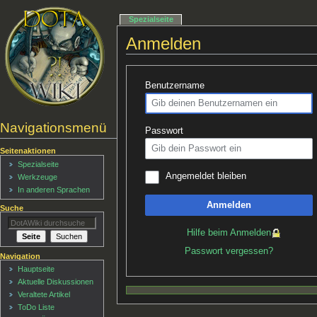
Spezialseite
Anmelden
Benutzername
Navigationsmenü
Passwort
Seitenaktionen
Spezialseite
Angemeldet bleiben
Werkzeuge
In anderen Sprachen
Anmelden
Suche
Hilfe beim Anmelden
Passwort vergessen?
Navigation
Hauptseite
Aktuelle Diskussionen
Veraltete Artikel
ToDo Liste