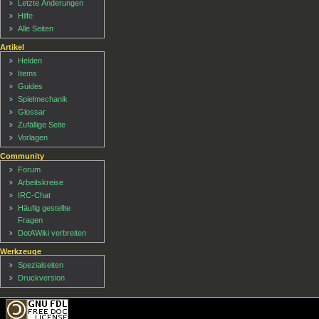
Letzte Änderungen
Hilfe
Alle Seiten
Artikel
Helden
Items
Guides
Spielmechanik
Glossar
Zufällige Seite
Vorlagen
Community
Forum
Arbeitskreise
IRC-Chat
Häufig gestellte
Fragen
DotAWiki verbreiten
Werkzeuge
Spezialseiten
Druckversion