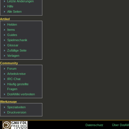
Letzte Änderungen
Hilfe
Alle Seiten
Artikel
Helden
Items
Guides
Spielmechanik
Glossar
Zufällige Seite
Vorlagen
Community
Forum
Arbeitskreise
IRC-Chat
Häufig gestellte
Fragen
DotAWiki verbreiten
Werkzeuge
Spezialseiten
Druckversion
Datenschutz
Über DotAW