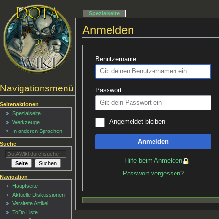
Spezialseite
Anmelden
Benutzername
Navigationsmenü
Passwort
Seitenaktionen
Spezialseite
Angemeldet bleiben
Werkzeuge
In anderen Sprachen
Anmelden
Suche
Hilfe beim Anmelden
Passwort vergessen?
Navigation
Hauptseite
Aktuelle Diskussionen
Veraltete Artikel
ToDo Liste