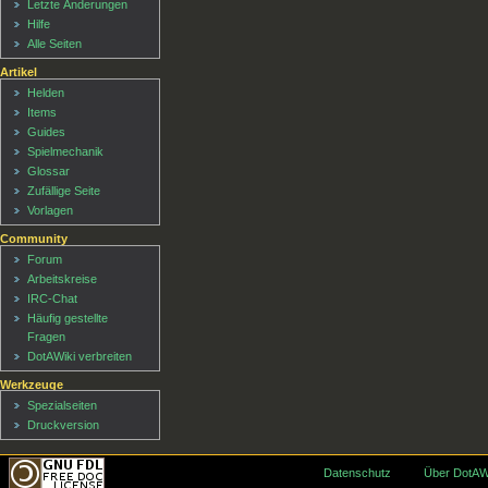
Letzte Änderungen
Hilfe
Alle Seiten
Artikel
Helden
Items
Guides
Spielmechanik
Glossar
Zufällige Seite
Vorlagen
Community
Forum
Arbeitskreise
IRC-Chat
Häufig gestellte
Fragen
DotAWiki verbreiten
Werkzeuge
Spezialseiten
Druckversion
Datenschutz
Über DotAW