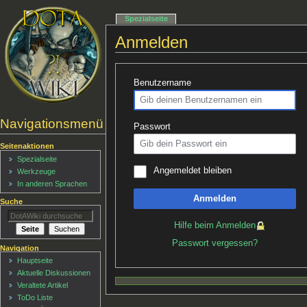
Spezialseite
Anmelden
Benutzername
Navigationsmenü
Passwort
Seitenaktionen
Spezialseite
Angemeldet bleiben
Werkzeuge
In anderen Sprachen
Anmelden
Suche
Hilfe beim Anmelden
Passwort vergessen?
Navigation
Hauptseite
Aktuelle Diskussionen
Veraltete Artikel
ToDo Liste