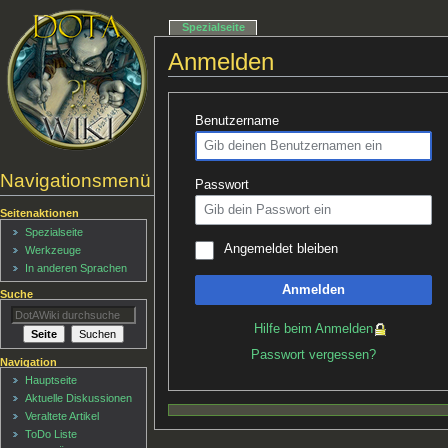
Spezialseite
Anmelden
Benutzername
Navigationsmenü
Passwort
Seitenaktionen
Spezialseite
Angemeldet bleiben
Werkzeuge
In anderen Sprachen
Anmelden
Suche
Hilfe beim Anmelden
Passwort vergessen?
Navigation
Hauptseite
Aktuelle Diskussionen
Veraltete Artikel
ToDo Liste