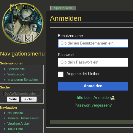
Spezialseite
Anmelden
Benutzername
Navigationsmenü
Passwort
Seitenaktionen
Spezialseite
Angemeldet bleiben
Werkzeuge
In anderen Sprachen
Anmelden
Suche
Hilfe beim Anmelden
Passwort vergessen?
Navigation
Hauptseite
Aktuelle Diskussionen
Veraltete Artikel
ToDo Liste