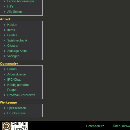
Letzte Änderungen
Hilfe
Alle Seiten
Artikel
Helden
Items
Guides
Spielmechanik
Glossar
Zufällige Seite
Vorlagen
Community
Forum
Arbeitskreise
IRC-Chat
Häufig gestellte
Fragen
DotAWiki verbreiten
Werkzeuge
Spezialseiten
Druckversion
Datenschutz
Über DotAW