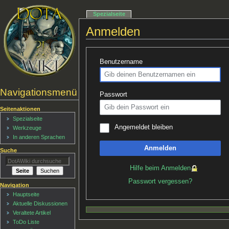
Spezialseite
Anmelden
Benutzername
Navigationsmenü
Passwort
Seitenaktionen
Spezialseite
Angemeldet bleiben
Werkzeuge
In anderen Sprachen
Anmelden
Suche
Hilfe beim Anmelden
Passwort vergessen?
Navigation
Hauptseite
Aktuelle Diskussionen
Veraltete Artikel
ToDo Liste