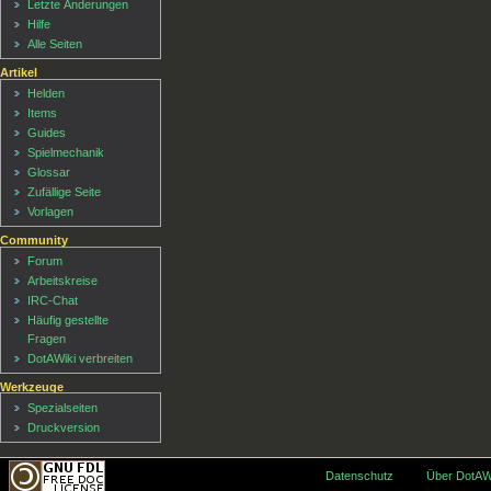
Letzte Änderungen
Hilfe
Alle Seiten
Artikel
Helden
Items
Guides
Spielmechanik
Glossar
Zufällige Seite
Vorlagen
Community
Forum
Arbeitskreise
IRC-Chat
Häufig gestellte
Fragen
DotAWiki verbreiten
Werkzeuge
Spezialseiten
Druckversion
Datenschutz
Über DotAW