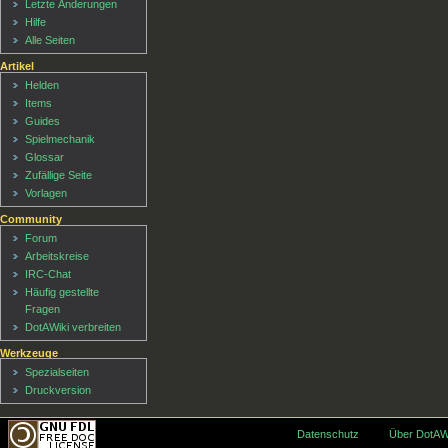
Letzte Änderungen
Hilfe
Alle Seiten
Artikel
Helden
Items
Guides
Spielmechanik
Glossar
Zufällige Seite
Vorlagen
Community
Forum
Arbeitskreise
IRC-Chat
Häufig gestellte
Fragen
DotAWiki verbreiten
Werkzeuge
Spezialseiten
Druckversion
Datenschutz
Über DotAW