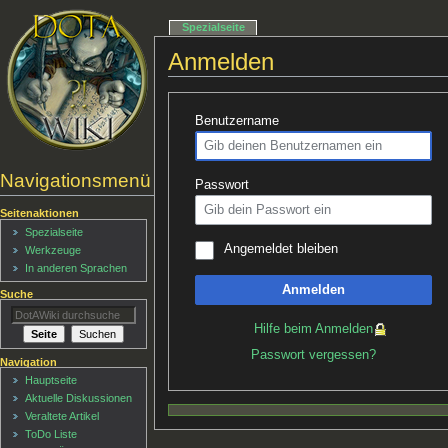
Spezialseite
Anmelden
Benutzername
Navigationsmenü
Passwort
Seitenaktionen
Spezialseite
Angemeldet bleiben
Werkzeuge
In anderen Sprachen
Anmelden
Suche
Hilfe beim Anmelden
Passwort vergessen?
Navigation
Hauptseite
Aktuelle Diskussionen
Veraltete Artikel
ToDo Liste