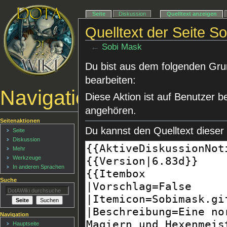
Seite
Diskussion
Quelltext anzeigen
Quelltext der Seite S
←
Sobi Mask
Du bist aus dem folgenden Grund
bearbeiten:
Navigationsmenü
Diese Aktion ist auf Benutzer b
angehören.
Seitenaktionen
Du kannst den Quelltext dieser
Seite
Diskussion
Mehr
Werkzeuge
In anderen Sprachen
Suche
Navigation
Hauptseite