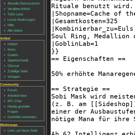
Aktuelle Diskussionen
Veraltete Artikel
ToDo Liste
Letzte Änderungen
Hilfe
Alle Seiten
Artikel
Helden
Items
Guides
Spielmechanik
Glossar
Zufällige Seite
Vorlagen
Community
Forum
Arbeitskreise
IRC-Chat
Häufig gestellte
Fragen
DotAWiki verbreiten
Werkzeuge
Links auf diese Seite