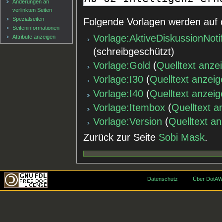
Änderungen an
verlinkten Seiten
Spezialseiten
Folgende Vorlagen werden auf 
Seiten­informationen
Vorlage:AktiveDiskussionNoti
Attribute anzeigen
(schreibgeschützt)
Vorlage:Gold
(
Quelltext anze
Vorlage:I30
(
Quelltext anzei
Vorlage:I40
(
Quelltext anzei
Vorlage:Itembox
(
Quelltext a
Vorlage:Version
(
Quelltext a
Zurück zur Seite
Sobi Mask
.
Datenschutz
Über DotAW