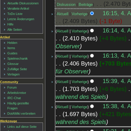
‎
2.470 Byt
Aktuelle Diskussionen
Diskussion
Beiträge
Veraltete Artikel
16:15, 4. 
Aktuell
Vorherige
ToDo Liste
Letzte Änderungen
2.409 Bytes
-1 Byte
Hilfe
16:14, 4. 
Alle Seiten
Aktuell
Vorherige
2.410 Bytes
+4 Bytes
‎
Artikel
Helden
Observer
Items
Guides
16:13, 4. 
Aktuell
Vorherige
Spielmechanik
2.406 Bytes
+703 Byte
Glossar
Zufällige Seite
für Observer
Vorlagen
15:39, 4. 
Aktuell
Vorherige
Community
1.703 Bytes
+6 Bytes
‎
Forum
Arbeitskreise
während des Spiels
IRC-Chat
Häufig gestellte
15:38, 4. 
Aktuell
Vorherige
Fragen
1.697 Bytes
+421 Byte
DotAWiki verbreiten
während des Spiels
Werkzeuge
Links auf diese Seite