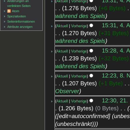
15:31, 4. 
Änderungen an
Aktuell
Vorherige
verlinkten Seiten
1.276 Bytes
+6 Bytes
‎
Atom
während des Spiels
Spezialseiten
Seiten­informationen
15:31, 4. 
Aktuell
Vorherige
Attribute anzeigen
1.270 Bytes
+31 Bytes
während des Spiels
15:28, 4. 
Aktuell
Vorherige
1.239 Bytes
+32 Bytes
während des Spiels
12:23, 8. 
Aktuell
Vorherige
1.207 Bytes
+1 Byte
‎
Observer
12:30, 21.
Aktuell
Vorherige
1.206 Bytes
0 Bytes
‎
([edit=autoconfirmed] (unbe
(unbeschränkt))