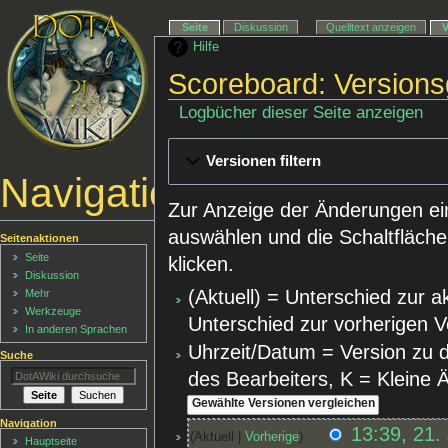
Seite
Diskussion
Quelltext anzeigen
Hilfe
Scoreboard: Versions
Logbücher dieser Seite anzeigen
Versionen filtern
Navigationsmenü
Zur Anzeige der Änderungen ei
auswählen und die Schaltfläche
Seitenaktionen
Seite
klicken.
Diskussion
(Aktuell) = Unterschied zur a
Mehr
Werkzeuge
Unterschied zur vorherigen V
In anderen Sprachen
Uhrzeit/Datum = Version zu 
Suche
des Bearbeiters, K = Kleine
Navigation
13:39, 21.
Aktuell
Vorherige
Hauptseite