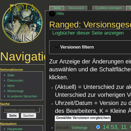
Seite
Diskussion
Quelltext anzeigen
Hilfe
Ranged: Versionsges
Logbücher dieser Seite anzeigen
Versionen filtern
Navigationsmenü
Zur Anzeige der Änderungen ei
auswählen und die Schaltfläche
Seitenaktionen
Seite
klicken.
Diskussion
(Aktuell) = Unterschied zur a
Mehr
Werkzeuge
Unterschied zur vorherigen V
In anderen Sprachen
Uhrzeit/Datum = Version zu 
Suche
des Bearbeiters, K = Kleine
Navigation
14:53, 11.
Aktuell
Vorherige
Hauptseite