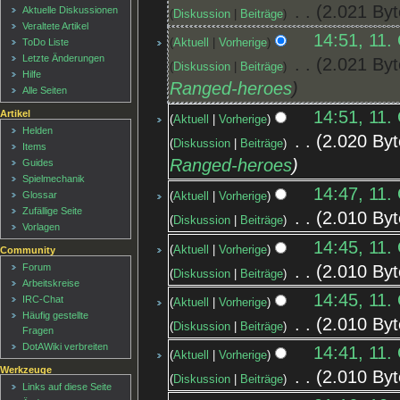
‎
2.021 Byt
Aktuelle Diskussionen
Diskussion
Beiträge
Veraltete Artikel
14:51, 11.
Aktuell
Vorherige
ToDo Liste
Letzte Änderungen
‎
2.021 Byt
Diskussion
Beiträge
Hilfe
Ranged-heroes
Alle Seiten
14:51, 11.
Artikel
Aktuell
Vorherige
Helden
‎
2.020 Byt
Diskussion
Beiträge
Items
Ranged-heroes
Guides
Spielmechanik
14:47, 11.
Glossar
Aktuell
Vorherige
Zufällige Seite
‎
2.010 Byt
Diskussion
Beiträge
Vorlagen
14:45, 11.
Aktuell
Vorherige
Community
‎
2.010 Byt
Forum
Diskussion
Beiträge
Arbeitskreise
14:45, 11.
IRC-Chat
Aktuell
Vorherige
Häufig gestellte
‎
2.010 Byt
Diskussion
Beiträge
Fragen
DotAWiki verbreiten
14:41, 11.
Aktuell
Vorherige
Werkzeuge
‎
2.010 Byt
Diskussion
Beiträge
Links auf diese Seite