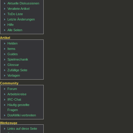
Aktuelle Diskussionen
Veraltete Artikel
ToDo Liste
Letzte Änderungen
Hilfe
Alle Seiten
Artikel
Helden
Items
Guides
Spielmechanik
Glossar
Zufällige Seite
Vorlagen
Community
Forum
Arbeitskreise
IRC-Chat
Häufig gestellte
Fragen
DotAWiki verbreiten
Werkzeuge
Links auf diese Seite