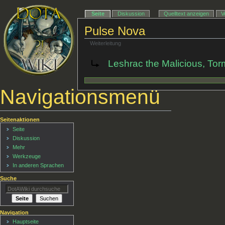
Seite
Diskussion
Quelltext anzeigen
V
Pulse Nova
Weiterleitung
Weiterleitung nach:
Leshrac the Malicious, To
Navigationsmenü
Seitenaktionen
Seite
Diskussion
Mehr
Werkzeuge
In anderen Sprachen
Suche
Navigation
Hauptseite