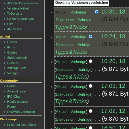
Aktuelle Diskussionen
Veraltete Artikel
10:30, 18.
Aktuell
Vorherige
ToDo Liste
‎
5.644 Byt
Letzte Änderungen
Diskussion
Beiträge
Hilfe
Tipps&Tricks
Alle Seiten
10:24, 18.
Artikel
Aktuell
Vorherige
Helden
‎
5.640 Byt
Diskussion
Beiträge
Items
Tipps&Tricks
Guides
Spielmechanik
10:20, 18.
Aktuell
Vorherige
Glossar
‎
5.871 Byt
Zufällige Seite
Diskussion
Beiträge
Vorlagen
Tipps&Tricks
Community
17:03, 12.
Forum
Aktuell
Vorherige
Arbeitskreise
‎
5.871 Byt
Diskussion
Beiträge
IRC-Chat
Tipps&Tricks
Häufig gestellte
Fragen
17:02, 12.
Aktuell
Vorherige
DotAWiki verbreiten
‎
5.870 Byt
Diskussion
Beiträge
Werkzeuge
Links auf diese Seite
16:50, 12.
Aktuell
Vorherige