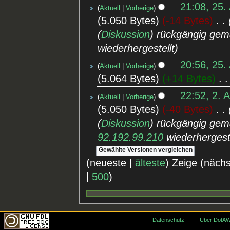
21:08, 25.
Aktuell
Vorherige
5.050 Bytes
-14 Bytes
‎
(
Diskussion
) rückgängig gem
wiederhergestellt
20:56, 25.
Aktuell
Vorherige
5.064 Bytes
+14 Bytes
‎
22:52, 2. 
Aktuell
Vorherige
5.050 Bytes
-40 Bytes
‎
(
Diskussion
) rückgängig gem
92.192.99.210
wiederhergeste
(neueste |
älteste
) Zeige (näch
|
500
)
Datenschutz
Über DotAW