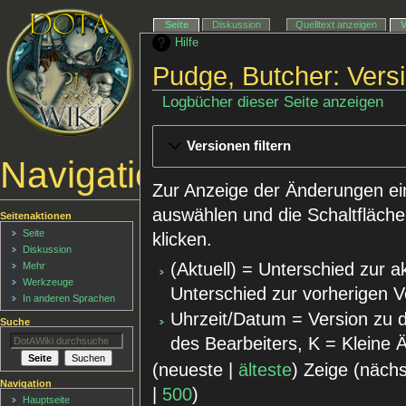
Seite
Diskussion
Quelltext anzeigen
Hilfe
Pudge, Butcher: Vers
Logbücher dieser Seite anzeigen
Versionen filtern
Navigationsmenü
Zur Anzeige der Änderungen ei
auswählen und die Schaltfläche
Seitenaktionen
Seite
klicken.
Diskussion
(Aktuell) = Unterschied zur a
Mehr
Werkzeuge
Unterschied zur vorherigen V
In anderen Sprachen
Uhrzeit/Datum = Version zu 
Suche
des Bearbeiters, K = Kleine
(neueste |
älteste
) Zeige (näch
Navigation
|
500
)
Hauptseite