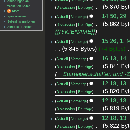
Änderungen an
‎
5.870 Byt
verlinkten Seiten
Diskussion
Beiträge
Atom
14:50, 29.
Spezialseiten
Aktuell
Vorherige
Seiten­informationen
‎
5.862 Byt
Diskussion
Beiträge
Attribute anzeigen
{{PAGENAME}}
15:26, 1. 
Aktuell
Vorherige
5.845 Bytes
+4 Bytes
‎
16:13, 14.
Aktuell
Vorherige
‎
5.841 Byt
Diskussion
Beiträge
→‎Starteigenschaften und -
12:18, 13.
Aktuell
Vorherige
‎
5.820 Byt
Diskussion
Beiträge
12:18, 13.
Aktuell
Vorherige
‎
5.819 Byt
Diskussion
Beiträge
12:18, 13.
Aktuell
Vorherige
‎
5.822 Byt
Diskussion
Beiträge