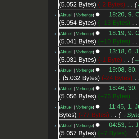
5.052 Bytes
-2 Bytes
‎
18:20, 9. 
Aktuell
Vorherige
5.054 Bytes
+13 Bytes
‎
18:19, 9. 
Aktuell
Vorherige
5.041 Bytes
+10 Bytes
‎
13:18, 6. J
Aktuell
Vorherige
5.031 Bytes
-1 Byte
‎
→
19:08, 30.
Aktuell
Vorherige
5.032 Bytes
-24 Bytes
‎
18:46, 30.
Aktuell
Vorherige
5.056 Bytes
+76 Bytes
‎
11:45, 1. 
Aktuell
Vorherige
Bytes
-77 Bytes
‎
→‎Syn
04:53, 1. 
Aktuell
Vorherige
5.057 Bytes
+7 Bytes
‎