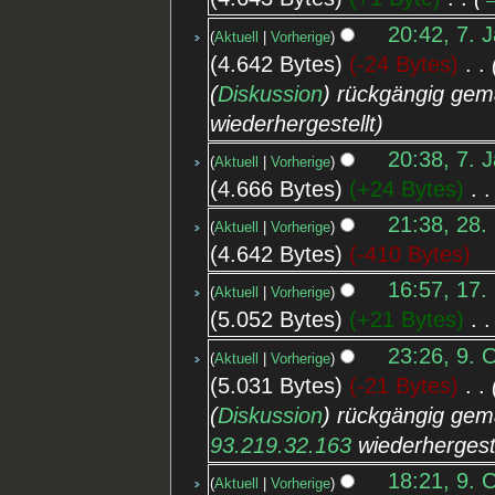
20:42, 7. 
Aktuell
Vorherige
4.642 Bytes
-24 Bytes
‎
(
Diskussion
) rückgängig gem
wiederhergestellt
20:38, 7. 
Aktuell
Vorherige
4.666 Bytes
+24 Bytes
‎
21:38, 28.
Aktuell
Vorherige
4.642 Bytes
-410 Bytes
16:57, 17.
Aktuell
Vorherige
5.052 Bytes
+21 Bytes
‎
23:26, 9. 
Aktuell
Vorherige
5.031 Bytes
-21 Bytes
‎
(
Diskussion
) rückgängig gem
93.219.32.163
wiederhergeste
18:21, 9. 
Aktuell
Vorherige