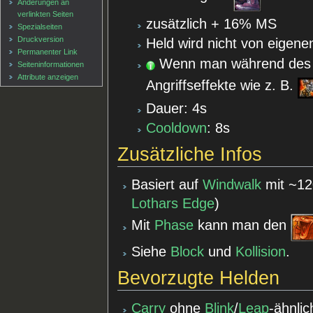
Änderungen an
verlinkten Seiten
zusätzlich + 16% MS
Spezialseiten
Druckversion
Held wird nicht von eigene
Permanenter Link
Wenn man während des 
Seiten­informationen
Attribute anzeigen
Angriffseffekte wie z. B.
Dauer: 4s
Cooldown
: 8s
Zusätzliche Infos
Basiert auf
Windwalk
mit ~1
Lothars Edge
)
Mit
Phase
kann man den
Siehe
Block
und
Kollision
.
Bevorzugte Helden
Carry
ohne
Blink
/
Leap
-ähnlic