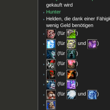
gekauft wird
Hunter
Helden, die dank einer Fähigk
wenig Geld benötigen
(für
)
(für
und
)
(für
)
(für
)
(für
)
(für
)
(für
und
)