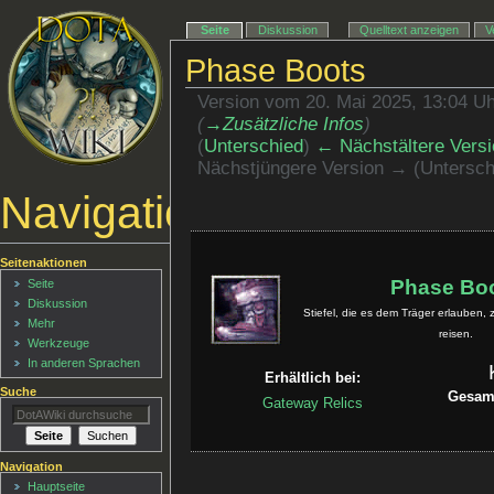
Seite
Diskussion
Quelltext anzeigen
V
Phase Boots
Version vom 20. Mai 2025, 13:04 U
(
→‎Zusätzliche Infos
)
(
Unterschied
)
← Nächstältere Versi
Nächstjüngere Version → (Untersch
Navigationsmenü
Seitenaktionen
Phase Bo
Seite
Diskussion
Stiefel, die es dem Träger erlauben,
Mehr
reisen.
Werkzeuge
In anderen Sprachen
Erhältlich bei:
Suche
Gesam
Gateway Relics
Navigation
Hauptseite