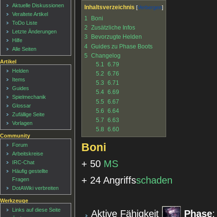
Aktuelle Diskussionen
Inhaltsverzeichnis
Veraltete Artikel
1
Boni
ToDo Liste
2
Zusätzliche Infos
Letzte Änderungen
3
Bevorzugte Helden
Hilfe
4
Guides zu Phase Boots
Alle Seiten
5
Changelog
Artikel
5.1
6.79
Helden
5.2
6.76
Items
5.3
6.71
Guides
5.4
6.69
Spielmechanik
5.5
6.67
Glossar
5.6
6.64
Zufällige Seite
5.7
6.63
Vorlagen
5.8
6.60
Community
Boni
Forum
Arbeitskreise
+ 50
MS
IRC-Chat
Häufig gestellte
+ 24 Angriffs
schaden
Fragen
DotAWiki verbreiten
Werkzeuge
Links auf diese Seite
Aktive Fähigkeit
Phase
: