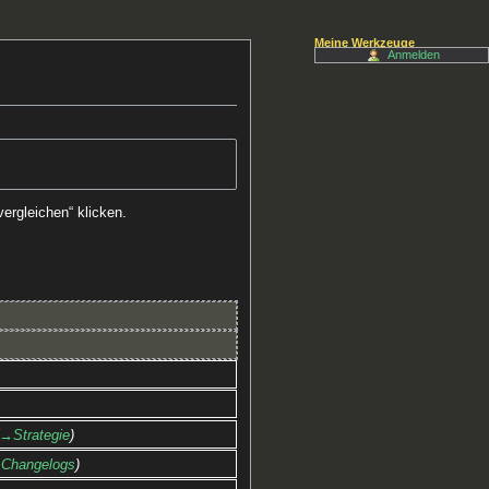
Meine Werkzeuge
Anmelden
ergleichen“ klicken.
→‎Strategie
‎Changelogs