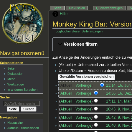
Seite
Diskussion
Quelltext anzeigen
Hilfe
Monkey King Bar: Versio
Logbücher dieser Seite anzeigen
Versionen filtern
Navigationsmenü
Zur Anzeige der Änderungen einfach die zu ve
Seitenaktionen
(Aktuell) = Unterschied zur aktuellen Versi
Seite
Uhrzeit/Datum = Version zu dieser Zeit, 
Diskussion
Mehr
Werkzeuge
Aktuell
Vorherige
13:14, 16. Jun
In anderen Sprachen
Aktuell
Vorherige
14:56, 16. Dez
Suche
Aktuell
Vorherige
17:11, 14. Mär
Aktuell
Vorherige
16:43, 9. Nov.
Navigation
Aktuell
Vorherige
16:42, 9. Nov.
Hauptseite
Aktuell
Vorherige
16:40, 9. Nov.
Aktuelle Diskussionen