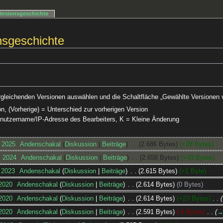
Versionsgeschichte
nsgeschichte
rgleichenden Versionen auswählen und die Schaltfläche „Gewählte Versionen v
on, (Vorherige) = Unterschied zur vorherigen Version
Benutzername/IP-Adresse des Bearbeiters, K = Kleine Änderung
. 2025
‎
Andenschakal
Diskussion
Beiträge
‎
2.686 Bytes
+28 Bytes
. 2024
‎
Andenschakal
Diskussion
Beiträge
‎
2.658 Bytes
+43 Bytes
. 2023
‎
Andenschakal
Diskussion
Beiträge
‎
2.615 Bytes
+1 Byte
 2020
‎
Andenschakal
Diskussion
Beiträge
‎
2.614 Bytes
0 Bytes
 2020
‎
Andenschakal
Diskussion
Beiträge
‎
2.614 Bytes
+23 Bytes
‎
 2020
‎
Andenschakal
Diskussion
Beiträge
‎
2.591 Bytes
-6 Bytes
‎
→