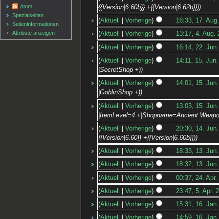
Atom
{{Version|6.60b}} +{{Version|6.62b}})
Spezialseiten
Aktuell
Vorherige
16:33, 17. Aug
Seiten­informationen
Attribute anzeigen
Aktuell
Vorherige
13:17, 4. Aug.
Aktuell
Vorherige
16:14, 22. Jun
Aktuell
Vorherige
14:11, 15. Jun
|SecretShop +)
Aktuell
Vorherige
14:01, 15. Jun
|GoblinShop +)
Aktuell
Vorherige
13:03, 15. Jun
|ItemLevel=4 +|Shopname=Ancient Weapo
Aktuell
Vorherige
20:30, 14. Jun
{{Version|6.60}} +{{Version|6.60b}})
Aktuell
Vorherige
18:33, 13. Jun
Aktuell
Vorherige
18:32, 13. Jun
Aktuell
Vorherige
00:37, 24. Apr.
Aktuell
Vorherige
23:47, 5. Apr. 
Aktuell
Vorherige
15:31, 16. Jan
Aktuell
Vorherige
14:59, 16. Jan