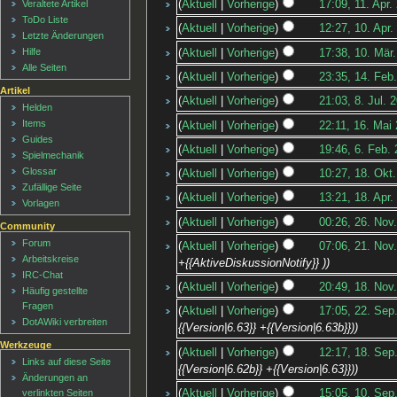
Aktuell
Vorherige
17:09, 11. Apr.
Veraltete Artikel
ToDo Liste
Aktuell
Vorherige
12:27, 10. Apr.
Letzte Änderungen
Hilfe
Aktuell
Vorherige
17:38, 10. Mär
Alle Seiten
Aktuell
Vorherige
23:35, 14. Feb
Artikel
Aktuell
Vorherige
21:03, 8. Jul. 
Helden
Items
Aktuell
Vorherige
22:11, 16. Mai
Guides
Aktuell
Vorherige
19:46, 6. Feb.
Spielmechanik
Glossar
Aktuell
Vorherige
10:27, 18. Okt
Zufällige Seite
Aktuell
Vorherige
13:21, 18. Apr.
Vorlagen
Aktuell
Vorherige
00:26, 26. Nov
Community
Forum
Aktuell
Vorherige
07:06, 21. Nov
Arbeitskreise
+{{AktiveDiskussionNotify}} )
IRC-Chat
Aktuell
Vorherige
20:49, 18. Nov
Häufig gestellte
Fragen
Aktuell
Vorherige
17:05, 22. Sep
DotAWiki verbreiten
{{Version|6.63}} +{{Version|6.63b}})
Werkzeuge
Aktuell
Vorherige
12:17, 18. Sep
Links auf diese Seite
{{Version|6.62b}} +{{Version|6.63}})
Änderungen an
verlinkten Seiten
Aktuell
Vorherige
15:05, 10. Sep