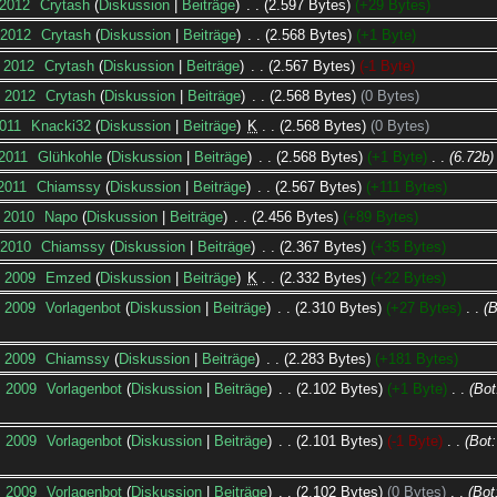
 2012
‎
Crytash
Diskussion
Beiträge
‎
2.597 Bytes
+29 Bytes
 2012
‎
Crytash
Diskussion
Beiträge
‎
2.568 Bytes
+1 Byte
. 2012
‎
Crytash
Diskussion
Beiträge
‎
2.567 Bytes
-1 Byte
. 2012
‎
Crytash
Diskussion
Beiträge
‎
2.568 Bytes
0 Bytes
2011
‎
Knacki32
Diskussion
Beiträge
‎
K
2.568 Bytes
0 Bytes
 2011
‎
Glühkohle
Diskussion
Beiträge
‎
2.568 Bytes
+1 Byte
‎
6.72b
 2011
‎
Chiamssy
Diskussion
Beiträge
‎
2.567 Bytes
+111 Bytes
. 2010
‎
Napo
Diskussion
Beiträge
‎
2.456 Bytes
+89 Bytes
 2010
‎
Chiamssy
Diskussion
Beiträge
‎
2.367 Bytes
+35 Bytes
. 2009
‎
Emzed
Diskussion
Beiträge
‎
K
2.332 Bytes
+22 Bytes
. 2009
‎
Vorlagenbot
Diskussion
Beiträge
‎
2.310 Bytes
+27 Bytes
‎
B
. 2009
‎
Chiamssy
Diskussion
Beiträge
‎
2.283 Bytes
+181 Bytes
. 2009
‎
Vorlagenbot
Diskussion
Beiträge
‎
2.102 Bytes
+1 Byte
‎
Bot
. 2009
‎
Vorlagenbot
Diskussion
Beiträge
‎
2.101 Bytes
-1 Byte
‎
Bot:
. 2009
‎
Vorlagenbot
Diskussion
Beiträge
‎
2.102 Bytes
0 Bytes
‎
Bot