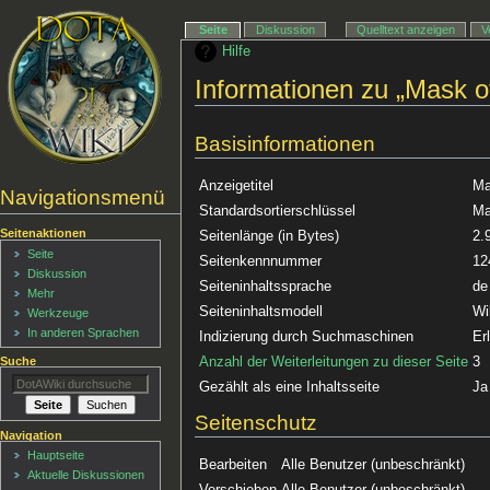
Seite
Diskussion
Quelltext anzeigen
V
Hilfe
Informationen zu „Mask 
Basisinformationen
Anzeigetitel
Ma
Navigationsmenü
Standardsortierschlüssel
Ma
Seitenaktionen
Seitenlänge (in Bytes)
2.
Seite
Seitenkennnummer
12
Diskussion
Seiteninhaltssprache
de
Mehr
Seiteninhaltsmodell
Wi
Werkzeuge
In anderen Sprachen
Indizierung durch Suchmaschinen
Er
Anzahl der Weiterleitungen zu dieser Seite
3
Suche
Gezählt als eine Inhaltsseite
Ja
Seitenschutz
Navigation
Hauptseite
Bearbeiten
Alle Benutzer (unbeschränkt)
Aktuelle Diskussionen
Verschieben
Alle Benutzer (unbeschränkt)