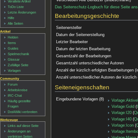
Veraltete Artikel
Das Seitenschutz-Logbuch für diese Seite an
ToDo Liste
Letzte Änderungen
Bearbeitungsgeschichte
Hilfe
Alle Seiten
Seitenersteller
Artikel
Datum der Seitenerstellung
Helden
Letzter Bearbeiter
Items
Guides
Datum der letzten Bearbeitung
Spielmechanik
Gesamtzahl der Bearbeitungen
Glossar
Gesamtzahl unterschiedlicher Autoren
Zufällige Seite
Anzahl der kürzlich erfolgten Bearbeitungen (i
Vorlagen
Anzahl unterschiedlicher Autoren der kürzlich
Community
Forum
Seiteneigenschaften
Arbeitskreise
IRC-Chat
Eingebundene Vorlagen (8)
Vorlage:Aktive
Häufig gestellte
Fragen
Vorlage:Gold
(
DotAWiki verbreiten
Vorlage:I20
(
Qu
Vorlage:I40
(
Qu
Werkzeuge
Vorlage:Icon
(
Q
Links auf diese Seite
Änderungen an
Vorlage:Itemb
verlinkten Seiten
Vorlage:Mana