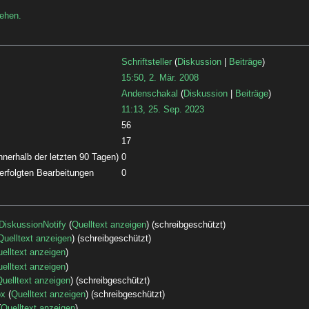
sehen.
Schriftsteller
(
Diskussion
|
Beiträge
)
15:50, 2. Mär. 2008
Andenschakal
(
Diskussion
|
Beiträge
)
11:13, 25. Sep. 2023
56
17
nnerhalb der letzten 90 Tagen)
0
 erfolgten Bearbeitungen
0
DiskussionNotify
(
Quelltext anzeigen
) (schreibgeschützt)
Quelltext anzeigen
) (schreibgeschützt)
elltext anzeigen
)
elltext anzeigen
)
uelltext anzeigen
) (schreibgeschützt)
ox
(
Quelltext anzeigen
) (schreibgeschützt)
(
Quelltext anzeigen
)