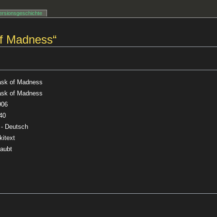
ersionsgeschichte
of Madness“
sk of Madness
sk of Madness
906
40
 - Deutsch
kitext
laubt