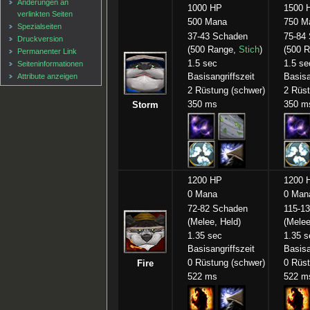
Änderungen an
1000 HP
1500 
verlinkten Seiten
500 Mana
750 M
Spezialseiten
37-43 Schaden
75-84
Druckversion
(500 Range,
Stich
)
(500 R
Permanenter Link
1.5 sec
1.5 se
Seiten­informationen
Attribute anzeigen
Basisangriffszeit
Basisa
2 Rüstung (schwer)
2 Rüst
350 ms
350 m
Storm
1200 HP
1200 
0 Mana
0 Man
72-82 Schaden
115-1
(Melee, Held)
(Melee
1.35 sec
1.35 s
Basisangriffszeit
Basisa
0 Rüstung (schwer)
0 Rüst
Fire
522 ms
522 m