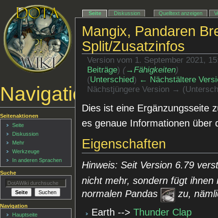
Seite
Diskussion
Quelltext anzeigen
V
Mangix, Pandaren Br
Split/Zusatzinfos
Version vom 1. September 2021, 1
Beiträge
)
(
→‎Fähigkeiten
)
(
Unterschied
)
← Nächstältere Versi
Navigationsmenü
Nächstjüngere Version → (Untersch
Dies ist eine Ergänzungsseite 
Seitenaktionen
es genaue Informationen über 
Seite
Diskussion
Eigenschaften
Mehr
Werkzeuge
In anderen Sprachen
Hinweis: Seit Version 6.79 vers
Suche
nicht mehr, sondern fügt ihnen 
normalen Pandas
zu, nämli
Navigation
Earth -->
Thunder Clap
Hauptseite