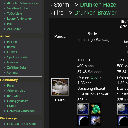
Storm -->
Drunken Haze
Aktuelle Diskussionen
Veraltete Artikel
Fire -->
Drunken Brawler
ToDo Liste
Letzte Änderungen
Stuf
Hilfe
6.79
Alle Seiten
Stufe 1
Panda
Artikel
(mächtige Pandas)
(s
Helden
m
Items
Guides
Spielmechanik
1500 HP
2250 
Glossar
400 Mana
500 M
Zufällige Seite
37-43 Schaden
75-84
Vorlagen
(Melee,
Stich
)
(Melee
Community
1.35 sec
1.35 s
Forum
Basisangriffszeit
Basisa
Arbeitskreise
5 Rüstung (schwer)
5 Rüst
IRC-Chat
325 ms
325 m
Earth
Häufig gestellte
Fragen
DotAWiki verbreiten
Werkzeuge
Links auf diese Seite