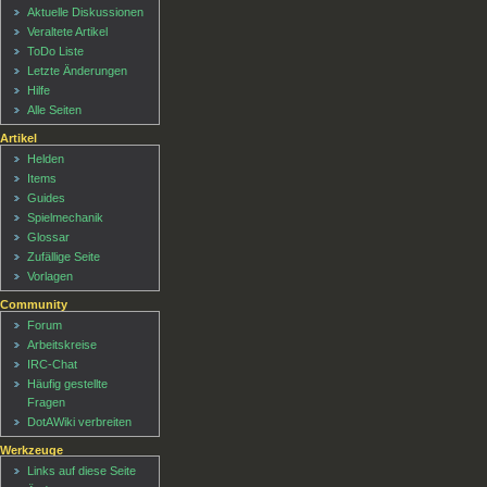
Aktuelle Diskussionen
Veraltete Artikel
ToDo Liste
Letzte Änderungen
Hilfe
Alle Seiten
Artikel
Helden
Items
Guides
Spielmechanik
Glossar
Zufällige Seite
Vorlagen
Community
Forum
Arbeitskreise
IRC-Chat
Häufig gestellte
Fragen
DotAWiki verbreiten
Werkzeuge
Links auf diese Seite