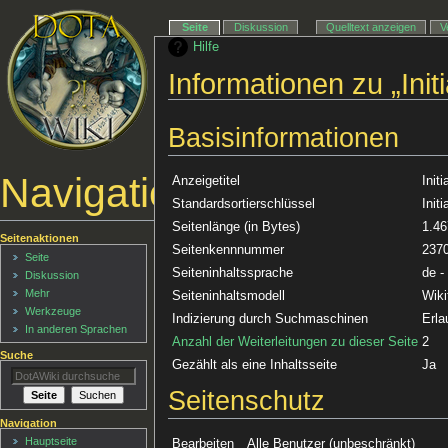
Seite
Diskussion
Quelltext anzeigen
V
Hilfe
Informationen zu „Initi
Basisinformationen
Navigationsmenü
Anzeigetitel
Initi
Standardsortierschlüssel
Initi
Seitenlänge (in Bytes)
1.46
Seitenaktionen
Seitenkennnummer
237
Seite
Seiteninhaltssprache
de -
Diskussion
Mehr
Seiteninhaltsmodell
Wiki
Werkzeuge
Indizierung durch Suchmaschinen
Erla
In anderen Sprachen
Anzahl der Weiterleitungen zu dieser Seite
2
Suche
Gezählt als eine Inhaltsseite
Ja
Seitenschutz
Navigation
Hauptseite
Bearbeiten
Alle Benutzer (unbeschränkt)