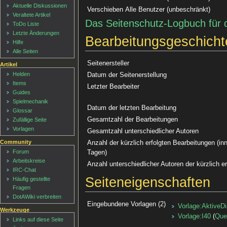
Aktuelle Diskussionen
Verschieben
Alle Benutzer (unbeschränkt)
Veraltete Artikel
Das Seitenschutz-Logbuch für 
ToDo Liste
Letzte Änderungen
Bearbeitungsgeschicht
Hilfe
Alle Seiten
Seitenersteller
Artikel
Helden
Datum der Seitenerstellung
Items
Letzter Bearbeiter
Guides
Spielmechanik
Datum der letzten Bearbeitung
Glossar
Gesamtzahl der Bearbeitungen
Zufällige Seite
Vorlagen
Gesamtzahl unterschiedlicher Autoren
Community
Anzahl der kürzlich erfolgten Bearbeitungen (inn
Forum
Tagen)
Arbeitskreise
Anzahl unterschiedlicher Autoren der kürzlich e
IRC-Chat
Seiteneigenschaften
Häufig gestellte
Fragen
DotAWiki verbreiten
Eingebundene Vorlagen (2)
Vorlage:AktiveD
Werkzeuge
Vorlage:I40
(
Que
Links auf diese Seite