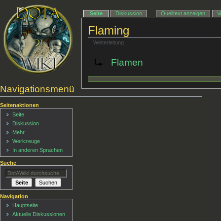
Seite
Diskussion
Quelltext anzeigen
V
Flaming
Weiterleitung
Weiterleitung nach:
Flamen
Navigationsmenü
Seitenaktionen
Seite
Diskussion
Mehr
Werkzeuge
In anderen Sprachen
Suche
Navigation
Hauptseite
Aktuelle Diskussionen