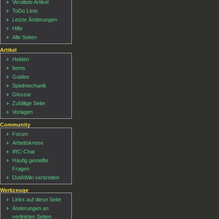
Veraltete Artikel
ToDo Liste
Letzte Änderungen
Hilfe
Alle Seiten
Artikel
Helden
Items
Guides
Spielmechanik
Glossar
Zufällige Seite
Vorlagen
Community
Forum
Arbeitskreise
IRC-Chat
Häufig gestellte
Fragen
DotAWiki verbreiten
Werkzeuge
Links auf diese Seite
Änderungen an
verlinkten Seiten