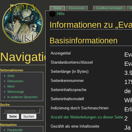
Seite
Diskussion
Quelltext anzeigen
V
Hilfe
Informationen zu „Eva
Basisinformationen
Navigationsmenü
Anzeigetitel
Ev
Standardsortierschlüssel
Ev
Seitenaktionen
Seitenlänge (in Bytes)
3.
Seite
Seitenkennnummer
17
Diskussion
Mehr
Seiteninhaltssprache
de
Werkzeuge
In anderen Sprachen
Seiteninhaltsmodell
Wi
Suche
Indizierung durch Suchmaschinen
Er
Anzahl der Weiterleitungen zu dieser Seite
2
Navigation
Gezählt als eine Inhaltsseite
Ja
Hauptseite