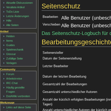
Aktuelle Diskussionen
Seitenschutz
Veraltete Artikel
ToDo Liste
Letzte Änderungen
Bearbeiten
Alle Benutzer (unbesc
Hilfe
Verschieben
Alle Benutzer (unbesc
Alle Seiten
Artikel
Das Seitenschutz-Logbuch für 
Helden
Bearbeitungsgeschicht
Items
Guides
Spielmechanik
Seitenersteller
Glossar
Datum der Seitenerstellung
Zufällige Seite
Vorlagen
Letzter Bearbeiter
Community
Forum
Datum der letzten Bearbeitung
Arbeitskreise
IRC-Chat
Gesamtzahl der Bearbeitungen
Häufig gestellte
Gesamtzahl unterschiedlicher Autoren
Fragen
DotAWiki verbreiten
Anzahl der kürzlich erfolgten Bearbeitungen (inn
Werkzeuge
Tagen)
Links auf diese Seite
Anzahl unterschiedlicher Autoren der kürzlich e