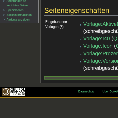
Änderungen an
verlinkten Seiten
Seiteneigenschaften
Spezialseiten
Seiten­informationen
Attribute anzeigen
Eingebundene
Vorlage:Aktive
Vorlagen (5)
(schreibgeschü
Vorlage:I40
(
Q
Vorlage:Icon
(
Vorlage:Prozen
Vorlage:Versio
(schreibgeschü
Datenschutz
Über DotAW