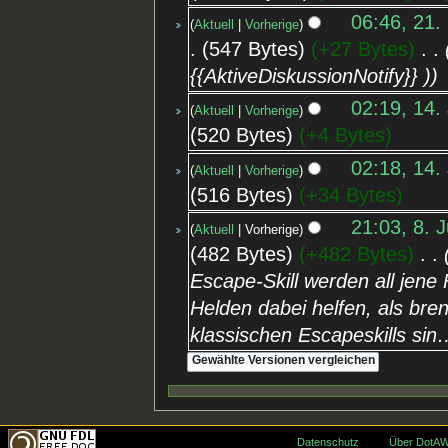
06:46, 21.
Aktuell
Vorherige
547 Bytes
+27 Bytes
‎
{{AktiveDiskussionNotify}} )
02:19, 14.
Aktuell
Vorherige
520 Bytes
+4 Bytes
02:18, 14.
Aktuell
Vorherige
516 Bytes
+34 Bytes
21:03, 8. J
Aktuell
Vorherige
482 Bytes
+482 Bytes
‎
Escape-Skill werden all jene
Helden dabei helfen, als bre
klassischen Escapeskills sin
Datenschutz
Über DotAW