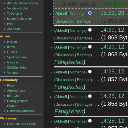
2.048 Bytes
+156 Byte
Aktuelle Diskussionen
Veraltete Artikel
15:23, 29.
Aktuell
Vorherige
ToDo Liste
Letzte Änderungen
‎
1.892 Byt
Diskussion
Beiträge
Hilfe
14:39, 12.
Alle Seiten
Aktuell
Vorherige
‎
1.868 Byt
Artikel
Diskussion
Beiträge
Helden
14:29, 12.
Items
Aktuell
Vorherige
Guides
‎
1.868 Byt
Diskussion
Beiträge
Spielmechanik
Fähigkeiten
Glossar
Zufällige Seite
14:29, 12.
Aktuell
Vorherige
Vorlagen
‎
1.857 Byt
Diskussion
Beiträge
Community
Fähigkeiten
Forum
Arbeitskreise
14:28, 12.
IRC-Chat
Aktuell
Vorherige
Häufig gestellte
‎
1.858 Byt
Diskussion
Beiträge
Fragen
Fähigkeiten
DotAWiki verbreiten
Werkzeuge
14:28, 12.
Aktuell
Vorherige
Links auf diese Seite