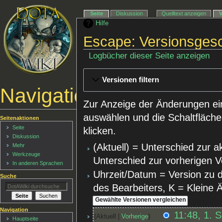
Seite
Diskussion
Quelltext anzeigen
Hilfe
Escape: Versionsgesc
Logbücher dieser Seite anzeigen
Versionen filtern
Navigationsmenü
Zur Anzeige der Änderungen ei
auswählen und die Schaltfläche
Seitenaktionen
Seite
klicken.
Diskussion
(Aktuell) = Unterschied zur a
Mehr
Werkzeuge
Unterschied zur vorherigen V
In anderen Sprachen
Uhrzeit/Datum = Version zu 
Suche
des Bearbeiters, K = Kleine
Navigation
11:48, 1. 
Aktuell
Vorherige
Hauptseite