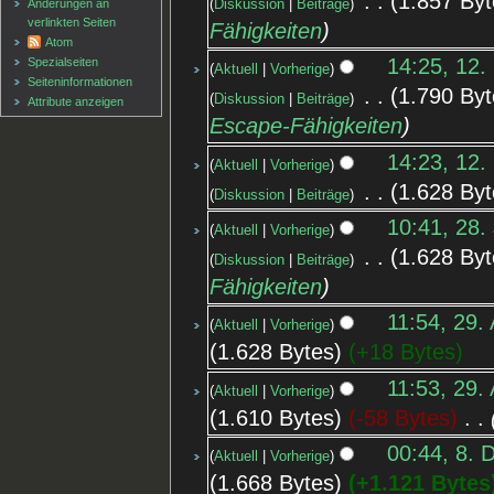
‎
1.857 Byt
Änderungen an
Diskussion
Beiträge
verlinkten Seiten
Fähigkeiten
Atom
14:25, 12.
Spezialseiten
Aktuell
Vorherige
Seiten­informationen
‎
1.790 Byt
Diskussion
Beiträge
Attribute anzeigen
Escape-Fähigkeiten
14:23, 12.
Aktuell
Vorherige
‎
1.628 Byt
Diskussion
Beiträge
10:41, 28.
Aktuell
Vorherige
‎
1.628 Byt
Diskussion
Beiträge
Fähigkeiten
11:54, 29.
Aktuell
Vorherige
1.628 Bytes
+18 Bytes
11:53, 29.
Aktuell
Vorherige
1.610 Bytes
-58 Bytes
‎
00:44, 8. 
Aktuell
Vorherige
1.668 Bytes
+1.121 Bytes